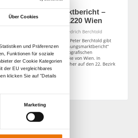
Wohnungsmarktbericht –
Über Cookies
(eine Reihe) – 1220 Wien
27. 03. 2015 von Peter Friedrich Berchtold
Vertriebsleiter Wien, Herr Peter Berchtold gibt
in seiner Blogreihe „Wohnungsmarktbericht“
Statistiken und Präferenzen
einen Einblick in die demografischen
n, Funktionen für soziale
Besonderheiten der Bezirke von Wien. In
nbieter der Cookie Kategorien
diesem Beitrag geht er näher auf den 22. Bezirk
it der EU vergleichbares
ein.
en klicken Sie auf "Details
WEITERLESEN
Marketing