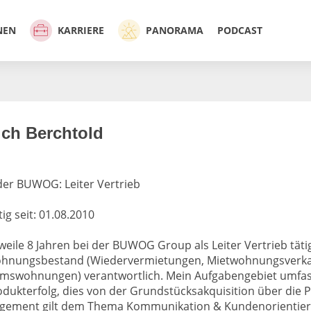
NEN
KARRIERE
PANORAMA
PODCAST
ich Berchtold
 der BUWOG: Leiter Vertrieb
g seit: 01.08.2010
rweile 8 Jahren bei der BUWOG Group als Leiter Vertrieb tätig
hnungsbestand (Wiedervermietungen, Mietwohnungsverka
umswohnungen) verantwortlich. Mein Aufgabengebiet umfass
dukterfolg, dies von der Grundstücksakquisition über die P
gement gilt dem Thema Kommunikation & Kundenorientierun