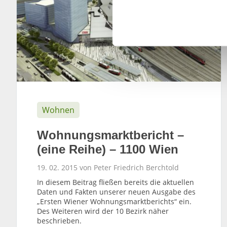
l
i
g
u
n
g
s
a
u
Wohnen
s
w
Wohnungsmarktbericht –
a
(eine Reihe) – 1100 Wien
h
l
19. 02. 2015 von Peter Friedrich Berchtold
In diesem Beitrag fließen bereits die aktuellen
Daten und Fakten unserer neuen Ausgabe des
„Ersten Wiener Wohnungsmarktberichts“ ein.
Des Weiteren wird der 10 Bezirk näher
beschrieben.