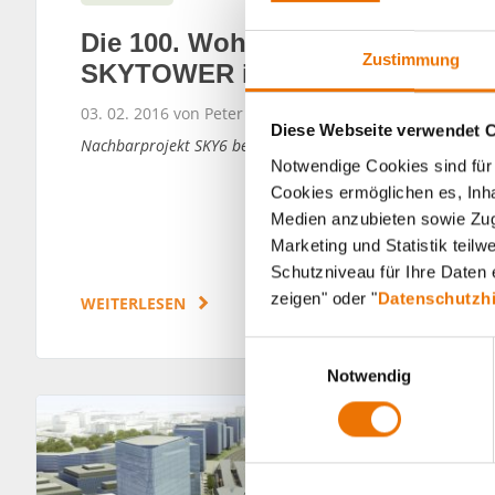
Die 100. Wohnung im
Zustimmung
SKYTOWER ist verkauft
03. 02. 2016 von Peter Friedrich Berchtold
Diese Webseite verwendet 
Nachbarprojekt SKY6 bereits vollverwertet
Notwendige Cookies sind für 
Cookies ermöglichen es, Inha
Medien anzubieten sowie Zugr
Marketing und Statistik teil
Schutzniveau für Ihre Daten e
zeigen" oder "
Datenschutzh
WEITERLESEN
E
Notwendig
i
n
w
i
l