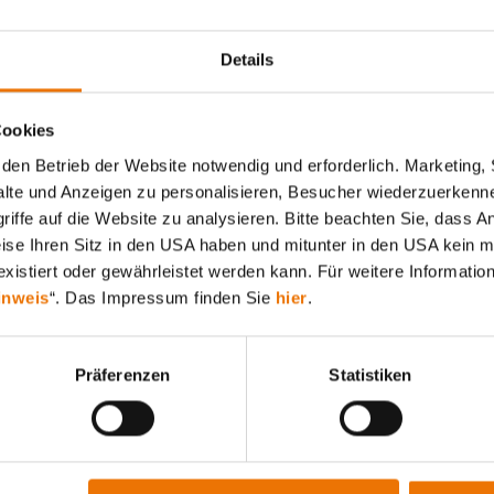
Projekt ALANOVA, 2320
Details
Schwechat
26. 06. 2015 von Peter Friedrich Berchtold
Cookies
Herr Peter Berchtold, Vertriebsleiter Wien, stellt
diesmal ein spannendes BUWOG-Projekt in
den Betrieb der Website notwendig und erforderlich. Marketing, 
Schwechat, nur wenige Meter von der Wiener
lte und Anzeigen zu personalisieren, Besucher wiederzuerkenne
Stadtgrenze entfernt, vor.
iffe auf die Website zu analysieren. Bitte beachten Sie, dass A
weise Ihren Sitz in den USA haben und mitunter in den USA kein m
xistiert oder gewährleistet werden kann. Für weitere Information
inweis
“. Das Impressum finden Sie
hier
.
WEITERLESEN
Präferenzen
Statistiken