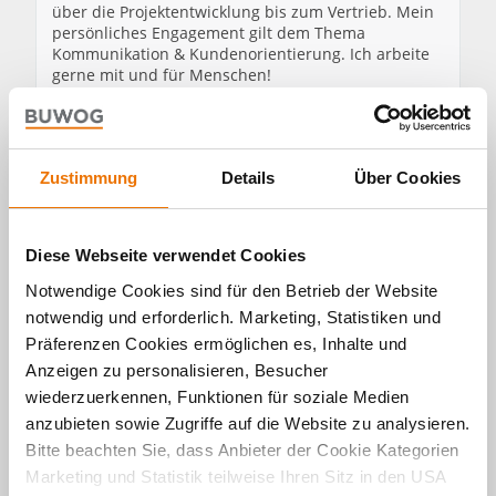
über die Projektentwicklung bis zum Vertrieb. Mein
persönliches Engagement gilt dem Thema
Kommunikation & Kundenorientierung. Ich arbeite
gerne mit und für Menschen!
In der Zeit meiner Zugehörigkeit zu BUWOG Group
konnte ich viele Dinge aktiv gestalten. Der
erfolgreiche Börsegang war für mich ein neues
Zustimmung
Details
Über Cookies
berufliches Highlight. Ich finde es spannend meine
Expertise in so einem interessanten Umfeld
einzubringen und freue mich auf noch viele
spannende Projekte!
Diese Webseite verwendet Cookies
Notwendige Cookies sind für den Betrieb der Website
notwendig und erforderlich. Marketing, Statistiken und
Präferenzen Cookies ermöglichen es, Inhalte und
Anzeigen zu personalisieren, Besucher
ZUM PROFIL
ALLE
wiederzuerkennen, Funktionen für soziale Medien
VON
BEITRÄGE
PETER
VON
anzubieten sowie Zugriffe auf die Website zu analysieren.
FRIEDRICH
PETER
Bitte beachten Sie, dass Anbieter der Cookie Kategorien
BERCHTOLD
FRIEDRICH
Marketing und Statistik teilweise Ihren Sitz in den USA
BERCHTOLD