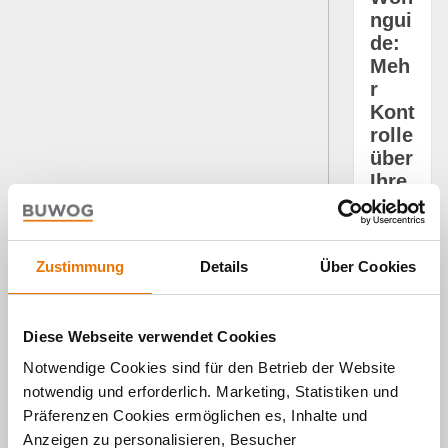
ngui
de:
Meh
r
Kont
rolle
über
Ihre
Stro
mko
sten
Zustimmung
Details
Über Cookies
dan
k
Sma
Diese Webseite verwendet Cookies
rt
Met
Notwendige Cookies sind für den Betrieb der Website
er
notwendig und erforderlich. Marketing, Statistiken und
Präferenzen Cookies ermöglichen es, Inhalte und
01. 07.
Anzeigen zu personalisieren, Besucher
2026