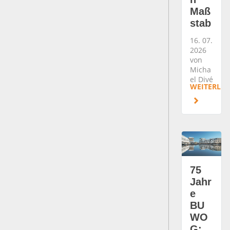
Maß
stab
16. 07.
2026
von
Micha
el Divé
WEITERLES
75
Jahr
e
BU
WO
G: