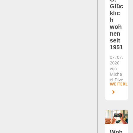
Glüc
klic
h
woh
nen
seit
1951
07. 07.
2026
von
Micha
el Divé
WEITERLES
Woh