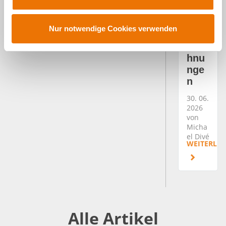
nnt
a
sech
u
s
s
Nur notwendige Cookies verwenden
Aus
w
zeic
a
hnu
h
nge
l
n
30. 06.
2026
von
Micha
el Divé
WEITERLES
Alle Artikel