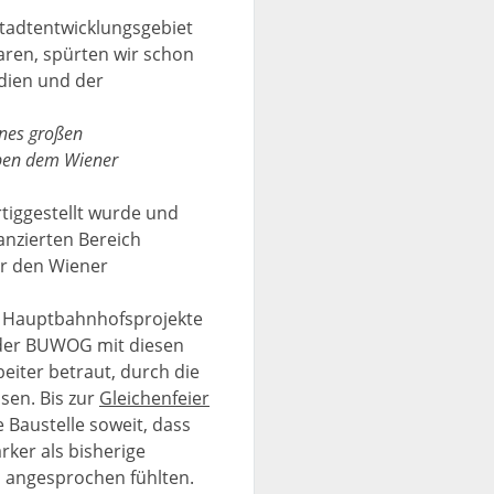
tadtentwicklungsgebiet
ren, spürten wir schon
edien und der
ines großen
eben dem Wiener
tiggestellt wurde und
anzierten Bereich
für den Wiener
e Hauptbahnhofsprojekte
n der BUWOG mit diesen
eiter betraut, durch die
sen. Bis zur
Gleichenfeier
Baustelle soweit, dass
ker als bisherige
 angesprochen fühlten.