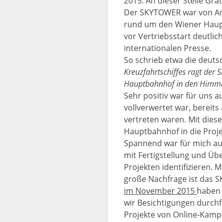
2015. An dieser Stelle Gr
Der SKYTOWER war von An
rund um den Wiener Haupt
vor Vertriebsstart deutli
internationalen Presse.
So schrieb etwa die deut
Kreuzfahrtschiffes ragt de
Hauptbahnhof in den Himme
Sehr positiv war für uns 
vollverwertet war, bereit
vertreten waren. Mit diese
Hauptbahnhof in die Proj
Spannend war für mich au
mit Fertigstellung und Üb
Projekten identifizieren.
große Nachfrage ist das 
im November 2015
haben 
wir Besichtigungen durch
Projekte von Online-Kamp