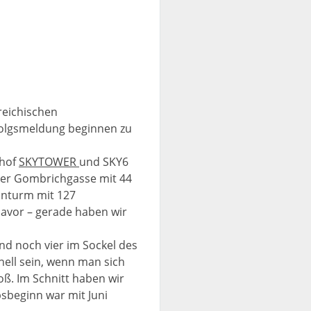
reichischen
rfolgsmeldung beginnen zu
nhof
SKYTOWER
und SKY6
 der Gombrichgasse mit 44
hnturm mit 127
davor – gerade haben wir
d noch vier im Sockel des
nell sein, wenn man sich
ß. Im Schnitt haben wir
sbeginn war mit Juni