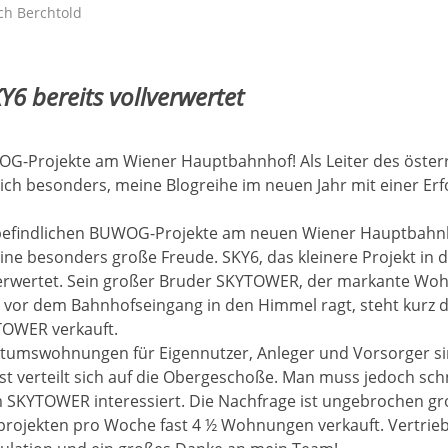
ich Berchtold
6 bereits vollverwertet
WOG-Projekte am Wiener Hauptbahnhof! Als Leiter des öster
ich besonders, meine Blogreihe im neuen Jahr mit einer E
u befindlichen BUWOG-Projekte am neuen Wiener Hauptbah
eine besonders große Freude. SKY6, das kleinere Projekt in
llverwertet. Sein großer Bruder SKYTOWER, der markante Wo
 vor dem Bahnhofseingang in den Himmel ragt, steht kurz 
TOWER verkauft.
ntumswohnungen für Eigennutzer, Anleger und Vorsorger sin
est verteilt sich auf die Obergeschoße. Man muss jedoch sch
 SKYTOWER interessiert. Die Nachfrage ist ungebrochen gro
rojekten pro Woche fast 4 ½ Wohnungen verkauft. Vertrieb