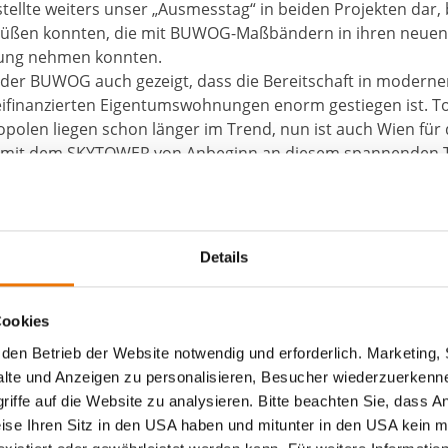
stellte weiters unser „Ausmesstag“ in beiden Projekten dar,
rüßen konnten, die mit BUWOG-Maßbändern in ihren neue
htung nehmen konnten.
der BUWOG auch gezeigt, dass die Bereitschaft in modern
eifinanzierten Eigentumswohnungen enorm gestiegen ist. T
len liegen schon länger im Trend, nun ist auch Wien für d
ir mit dem SKYTOWER von Anbeginn an diesem spannenden T
hsam wie Anleger an. Ebenso positiv ist der Neubau bzw. di
rch Flächen für dringend benötigten Wohnraum in zentrale
ordbahnhof , wo die BUWOG mit dem Projekt „Vorgartenstra
d setzt sich nun am Wiener Hauptbahnhof fort.
Details
m freut sich daher schon auf neue Wohnturm-Projekte der
es SKYTOWERS.
ojekt finden Sie unter:
http://skytower19.at/
Cookies
den Betrieb der Website notwendig und erforderlich. Marketing, 
lte und Anzeigen zu personalisieren, Besucher wiederzuerkenne
iffe auf die Website zu analysieren. Bitte beachten Sie, dass A
weise Ihren Sitz in den USA haben und mitunter in den USA kein m