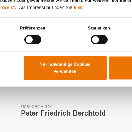
xistiert oder gewährleistet werden kann. Für weitere Information
inweis
“. Das Impressum finden Sie
hier
.
Präferenzen
Statistiken
Nur notwendige Cookies
 die dazugehörige Citylight-Werbekampagne
verwenden
Über den Autor
Peter Friedrich Berchtold