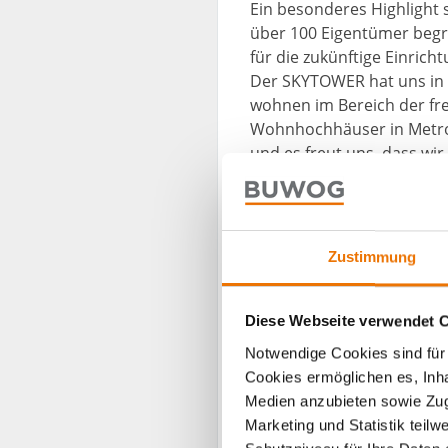
Ein besonderes Highlight 
über 100 Eigentümer beg
für die zukünftige Einric
Der SKYTOWER hat uns in 
wohnen im Bereich der fr
Wohnhochhäuser in Metropo
und es freut uns, dass w
spricht Eigennutzer gleic
Bahnhöfen zu sehen, wodu
war in Wien bereits am N
eindrucksvoll sichtbar un
Zustimmung
Das Wiener Vertriebs-Tea
baldige Vollverwertung d
Alle Informationen zum Pr
Diese Webseite verwendet 
Notwendige Cookies sind für 
Cookies ermöglichen es, Inha
Medien anzubieten sowie Zugr
Marketing und Statistik teil