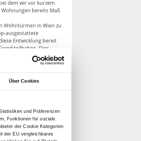
 bei dem wir vor kurzem
n Wohnungen bereits Maß
en Wohntürmen in Wien zu
op-ausgestattete
iese Entwicklung bereit
rend teilhaben. Dies
e Modernisierung von
n Lagen frei werden. Dies
ße“ vertreten war,
Über Cookies
 BUWOG und auf die
Statistiken und Präferenzen
n, Funktionen für soziale
nbieter der Cookie Kategorien
it der EU vergleichbares