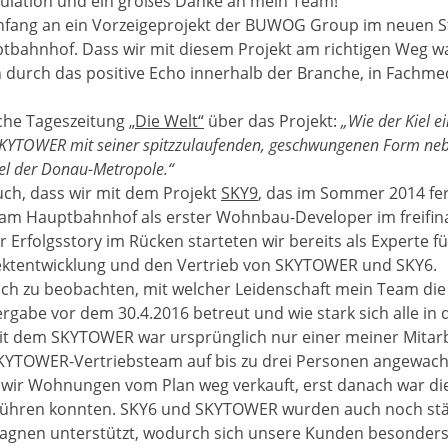
atulation und ein großes Danke an mein Team!
fang an ein Vorzeigeprojekt der BUWOG Group im neuen S
bahnhof. Dass wir mit diesem Projekt am richtigen Weg wa
ch durch das positive Echo innerhalb der Branche, in Fachm
sche Tageszeitung
„Die Welt“
über das Projekt:
„Wie der Kiel e
r SKYTOWER mit seiner spitzzulaufenden, geschwungenen Form n
l der Donau-Metropole.“
auch, dass wir mit dem Projekt
SKY9
, das im Sommer 2014 fer
s am Hauptbahnhof als erster Wohnbau-Developer im freifin
r Erfolgsstory im Rücken starteten wir bereits als Experte 
ektentwicklung und den Vertrieb von SKYTOWER und SKY6.
ch zu beobachten, mit welcher Leidenschaft mein Team di
ergabe vor dem 30.4.2016 betreut und wie stark sich alle i
 Mit dem SKYTOWER war ursprünglich nur einer meiner Mitarb
SKYTOWER-Vertriebsteam auf bis zu drei Personen angewach
wir Wohnungen vom Plan weg verkauft, erst danach war die 
führen konnten. SKY6 und SKYTOWER wurden auch noch stär
agnen unterstützt, wodurch sich unsere Kunden besonders