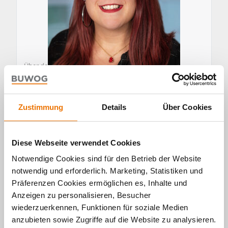
Über den Autor
Jennifer Nülle
Zustimmung
Details
Über Cookies
Zuständigkeit bei der BUWOG: Digital Marketing
Managerin Deutschland
Jennifer Nülle arbeitete nach ihrem Studium in
Diese Webseite verwendet Cookies
mehreren Firmen im Bereich Online Marketing. Bei
Notwendige Cookies sind für den Betrieb der Website
der BUWOG übernimmt sie die digitalen Aufgaben,
notwendig und erforderlich. Marketing, Statistiken und
unter anderem die Website-Betreuung.
Präferenzen Cookies ermöglichen es, Inhalte und
Anzeigen zu personalisieren, Besucher
wiederzuerkennen, Funktionen für soziale Medien
anzubieten sowie Zugriffe auf die Website zu analysieren.