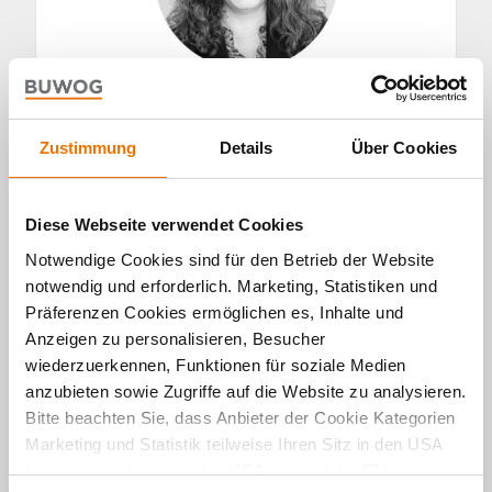
Zustimmung
Details
Über Cookies
Diese Beiträge könnten Sie
ebenfalls interessieren:
Diese Webseite verwendet Cookies
BUWOG Engagement:
Rückenwind für den
Notwendige Cookies sind für den Betrieb der Website
Holzbau
notwendig und erforderlich. Marketing, Statistiken und
Podcast:
Koalition für Holzbau – „Holzbau ist
Politisch“
Präferenzen Cookies ermöglichen es, Inhalte und
Architects für Future:
Wie gelingt die
Anzeigen zu personalisieren, Besucher
Bauwende für mehr Nachhaltigkeit?
wiederzuerkennen, Funktionen für soziale Medien
anzubieten sowie Zugriffe auf die Website zu analysieren.
Bitte beachten Sie, dass Anbieter der Cookie Kategorien
Marketing und Statistik teilweise Ihren Sitz in den USA
haben und mitunter in den USA kein mit der EU