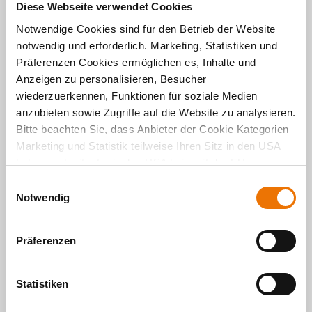
Diese Webseite verwendet Cookies
Notwendige Cookies sind für den Betrieb der Website
notwendig und erforderlich. Marketing, Statistiken und
Präferenzen Cookies ermöglichen es, Inhalte und
Anzeigen zu personalisieren, Besucher
wiederzuerkennen, Funktionen für soziale Medien
anzubieten sowie Zugriffe auf die Website zu analysieren.
Bitte beachten Sie, dass Anbieter der Cookie Kategorien
Über den Autor
Marketing und Statistik teilweise Ihren Sitz in den USA
Michelle Veillard
haben und mitunter in den USA kein mit der EU
vergleichbares Schutzniveau für Ihre Daten existiert oder
E
gewährleistet werden kann. Für weitere Informationen
Notwendig
i
Zuständig für Öffentlichkeitsarbeit bei klimaaktiv
klicken Sie auf "Details zeigen" oder
n
Haushalte, einem Kooperationspartner der BUWOG
"
Datenschutzhinweis
“. Das Impressum finden Sie
hier
.
Group GmbH.
w
Präferenzen
i
klimaaktiv Haushalte ist ein Programm von
l
klimaaktiv, der Klimaschutzinitiative des Bundes. Es
verfolgt das Ziel, individuelle
l
Statistiken
Handlungsmöglichkeiten für ein klimaschonenderes
i
Leben aufzuzeigen. Im Mittelpunkt steht die