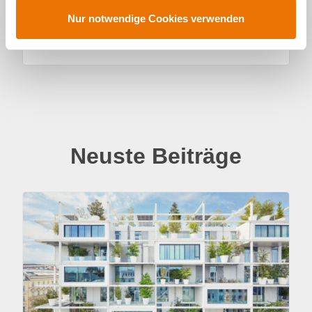
s
Nur notwendige Cookies verwenden
w
a
h
l
Neuste Beiträge