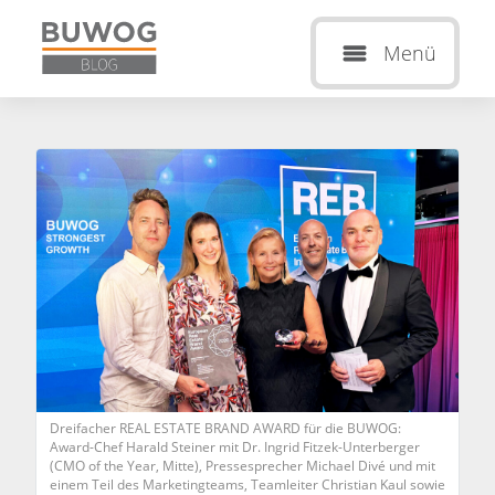
Menü
Dreifacher REAL ESTATE BRAND AWARD für die BUWOG:
Award-Chef Harald Steiner mit Dr. Ingrid Fitzek-Unterberger
(CMO of the Year, Mitte), Pressesprecher Michael Divé und mit
einem Teil des Marketingteams, Teamleiter Christian Kaul sowie