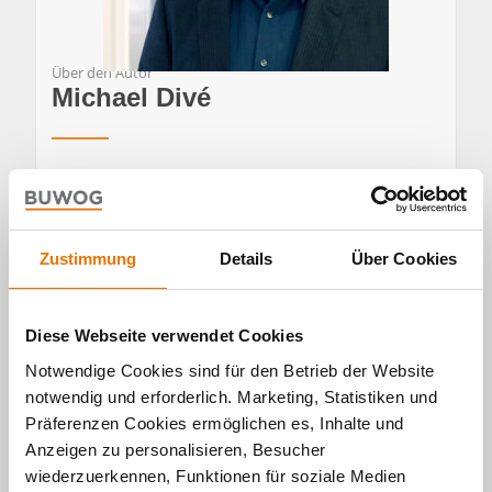
Über den Autor
Michael Divé
Michael Divé ist Teamleiter Kommunikation und
Pressesprecher der BUWOG in Deutschland mit der
BUWOG Bauträger GmbH und der BUWOG
Immobilien Treuhand GmbH.
Zustimmung
Details
Über Cookies
Er leitet die Unternehmenskommunikation und die
digitalen Kanäle der BUWOG in Deutschland und
moderiert den Podcast GLÜCKLICH WOHNEN. Nach
Diese Webseite verwendet Cookies
seinem Studium der Medienwirtschaft an der
Hochschule RheinMain in Wiesbaden und Toulouse
Notwendige Cookies sind für den Betrieb der Website
(Frankreich) war er als Journalist und
notwendig und erforderlich. Marketing, Statistiken und
Medienmanager für verschiedene Medien und
Präferenzen Cookies ermöglichen es, Inhalte und
Unternehmen tätig.
Anzeigen zu personalisieren, Besucher
wiederzuerkennen, Funktionen für soziale Medien