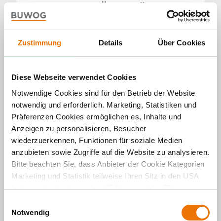
ergänzen.“
Dr. Karsten Schmidt, ODH
Zustimmung
Details
Über Cookies
„Als Bauträger und
Entwickler von
Diese Webseite verwendet Cookies
Stadtquartieren sind wir
Notwendige Cookies sind für den Betrieb der Website
daran interessiert, künftig
notwendig und erforderlich. Marketing, Statistiken und
auch in Kooperation mit
Präferenzen Cookies ermöglichen es, Inhalte und
Partnern des Open District
Anzeigen zu personalisieren, Besucher
wiederzuerkennen, Funktionen für soziale Medien
Hub zukunftsweisende
anzubieten sowie Zugriffe auf die Website zu analysieren.
Projekte zu realisieren.“
Bitte beachten Sie, dass Anbieter der Cookie Kategorien
Marketing und Statistik teilweise Ihren Sitz in den USA
Eva Weiß, Geschäftsführerin der BUWOG
haben und mitunter in den USA kein mit der EU
Bauträger GmbH
vergleichbares Schutzniveau für Ihre Daten existiert oder
E
gewährleistet werden kann. Für weitere Informationen
Notwendig
i