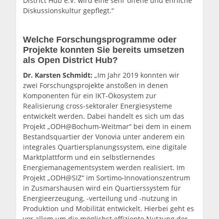
District Hub e.V. wird eine sehr offene und ehrliche
Diskussionskultur gepflegt.“
Welche Forschungsprogramme oder
Projekte konnten Sie bereits umsetzen
als Open District Hub?
Dr. Karsten Schmidt:
„Im Jahr 2019 konnten wir
zwei Forschungsprojekte anstoßen in denen
Komponenten für ein IKT-Ökosystem zur
Realisierung cross-sektoraler Energiesysteme
entwickelt werden. Dabei handelt es sich um das
Projekt „ODH@Bochum-Weitmar“ bei dem in einem
Bestandsquartier der Vonovia unter anderem ein
integrales Quartiersplanungssystem, eine digitale
Marktplattform und ein selbstlernendes
Energiemanagementsystem werden realisiert. Im
Projekt „ODH@SIZ“ im Sortimo-Innovationszentrum
in Zusmarshausen wird ein Quartierssystem für
Energieerzeugung, -verteilung und -nutzung in
Produktion und Mobilität entwickelt. Hierbei geht es
vor allem um die möglichst effiziente Nutzung der