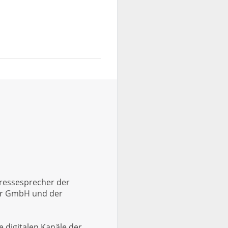
Pressesprecher der
er GmbH und der
 digitalen Kanäle der