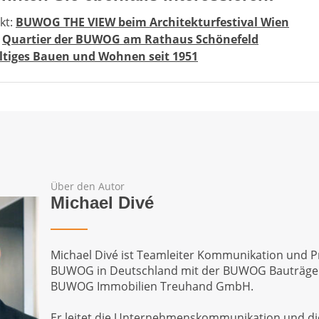
kt:
BUWOG THE VIEW beim Architekturfestival Wien
:
Quartier der BUWOG am Rathaus Schönefeld
tiges Bauen und Wohnen seit 1951
Über den Autor
Michael Divé
Michael Divé ist Teamleiter Kommunikation und 
BUWOG in Deutschland mit der BUWOG Bauträg
BUWOG Immobilien Treuhand GmbH.
Er leitet die Unternehmenskommunikation und die