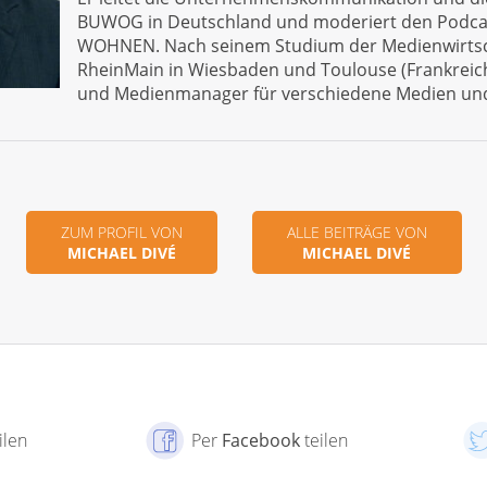
BUWOG in Deutschland und moderiert den Podc
WOHNEN. Nach seinem Studium der Medienwirtsc
RheinMain in Wiesbaden und Toulouse (Frankreich)
und Medienmanager für verschiedene Medien un
ZUM PROFIL VON
ALLE BEITRÄGE VON
MICHAEL DIVÉ
MICHAEL DIVÉ
ilen
Per
Facebook
teilen