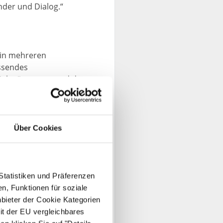
ander und Dialog.“
in mehreren
assendes
n Nahwärmenetz und der
. Nach dem Modell der
logisch gereinigt und
Über Cookies
W
Statistiken und Präferenzen
n, Funktionen für soziale
nbieter der Cookie Kategorien
mit dem BIGSEE
it der EU vergleichbares
 Projekt, das