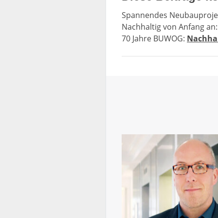
w
Spannendes Neubauproje
a
Nachhaltig von Anfang an
h
70 Jahre BUWOG:
Nachhal
l