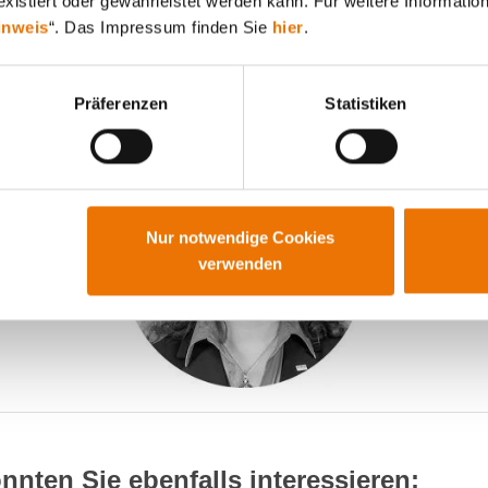
xistiert oder gewährleistet werden kann. Für weitere Information
schwebenden Stegen gleichermaß
inweis
“. Das Impressum finden Sie
hier
.
he Qualität wie auch eine soziale 
nd Platz für Miteinander und Dial
Präferenzen
Statistiken
Nur notwendige Cookies
verwenden
nnten Sie ebenfalls interessieren: