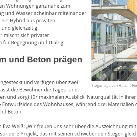
lnen Wohnungen ganz nahe zum
ng und Wasser scheinbar miteinander
 ein Hybrid aus privaten
und gleichzeitig
r mischt sich privater
 für Begegnung und Dialog.
um und Beton prägen
r
hgesteckt und verfügen über zwei
Steganlage von Haus II. 
lässt die Bewohner die Tages- und
ben und sorgt für maximalen Ausblick. Naturqualität in ihrer 
ale Entwurfsidee des Wohnhauses, während drei Materialien 
und Beton.
Eva Weiß: „Wir freuen uns sehr über die Auszeichnung mit
sondere Projekt, das mit seinen schwebenden Stegen glei