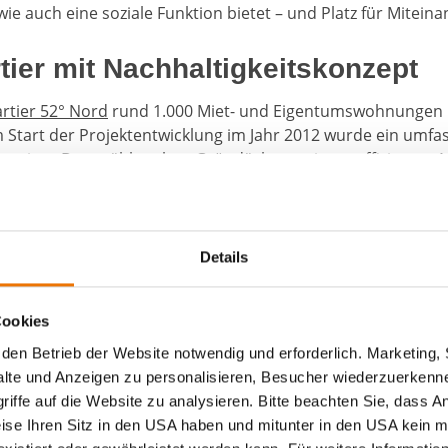
wie auch eine soziale Funktion bietet – und Platz für Mitein
tier mit Nachhaltigkeitskonzept
rtier 52° Nord
rund 1.000 Miet- und Eigentumswohnungen 
im Start der Projektentwicklung im Jahr 2012 wurde ein umf
ntegriert. Dazu zählt neben Gründächern, einem effiziente
ilität auch ein 6.000 m² großes bepflanztes Wasserbecken
genwasser der umliegenden Grundstücke aufgefangen, bio
 an den natürlichen Wasserkreislauf abgegeben.
Details
Zum Video von BUWOG THE VIE
Cookies
den Betrieb der Website notwendig und erforderlich. Marketing, 
lte und Anzeigen zu personalisieren, Besucher wiederzuerkenne
iffe auf die Website zu analysieren. Bitte beachten Sie, dass A
ns sehr über die Auszeichnung 
weise Ihren Sitz in den USA haben und mitunter in den USA kein m
 AWARD 2022 für dieses besondere