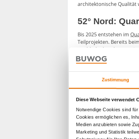
architektonische Qualität 
52° Nord: Quar
Bis 2025 entstehen im
Qua
Teilprojekten. Bereits be
Nachhaltigkeitskonzept i
Förderung von Elektromob
Schwammstadt wird das Re
durch Verdunstung wieder
Zustimmung
Diese Webseite verwendet 
Notwendige Cookies sind für 
Cookies ermöglichen es, Inha
Medien anzubieten sowie Zugr
„Wir freuen u
Marketing und Statistik teil
Architecture