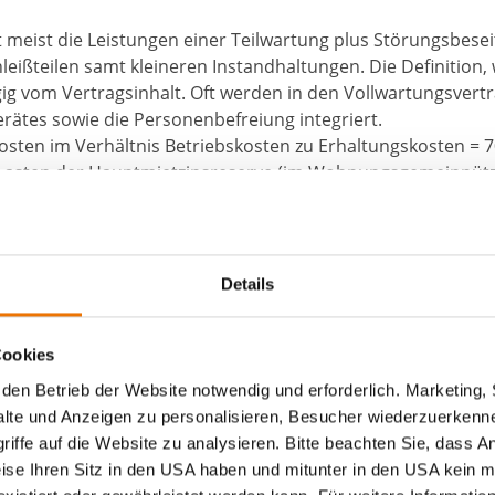
 meist die Leistungen einer Teilwartung plus Störungsbese
eißteilen samt kleineren Instandhaltungen. Die Definition, 
gig vom Vertragsinhalt. Oft werden in den Vollwartungsvert
rätes sowie die Personenbefreiung integriert.
Kosten im Verhältnis Betriebskosten zu Erhaltungskosten = 70
 Lasten der Hauptmietzinsreserve (im Wohnungsgemeinnütz
r die Rücklage abzurechnen.
Details
ch Mieter:innen normalerweise über die Betriebsabrechnun
Cookies
ürfen aber Kosten für den Aufzug nicht in die Betriebskost
den Betrieb der Website notwendig und erforderlich. Marketing, 
ch keine Möglichkeit hat, die Anlage zu benützen. Wenn also d
lte und Anzeigen zu personalisieren, Besucher wiederzuerkenne
ge übernimmt.
iffe auf die Website zu analysieren. Bitte beachten Sie, dass A
weise Ihren Sitz in den USA haben und mitunter in den USA kein m
sselsystem zum Einsatz kommt, wodurch die Aufzugsbenütz