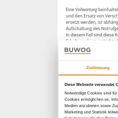
Eine
Vollwartung
beinhaltet
und den Ersatz von Verschl
ersetzt werden, ist abhän
Aufschaltung des Notrufge
In diesem Fall sind diese 
Erhaltungskosten sind zu
im Wohnungseigentum übe
Wer zahlt?
Zustimmung
Im Mietbereich
müssen si
Aufzugsanlage beteiligen.
Diese Webseite verwendet 
Nach der Rechtsprechung d
Notwendige Cookies sind für 
oder die Mieter:in praktis
Cookies ermöglichen es, Inha
einer Gemeinschaftsanla
Medien anzubieten sowie Zugr
Marketing und Statistik teil
Beispiel 1
: Wenn ein Schlü