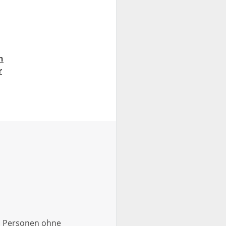
h
r
n Personen ohne