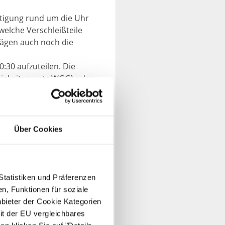
itigung rund um die Uhr
welche Verschleißteile
rägen auch noch die
:30 aufzuteilen. Die
igkeitsgesetz WGG) oder
Über Cookies
g an den Kosten für die
en einfließen, wenn der
Statistiken und Präferenzen
er Lift nicht die Funktion
n, Funktionen für soziale
nbieter der Cookie Kategorien
it der EU vergleichbares
ung nur jenen ermöglicht