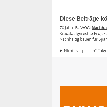
w
a
h
Diese Beiträge kö
l
70 Jahre BUWOG:
Nachhal
Krauslaufgerechte Projekt
Nachhaltig bauen für Spa
⯈ Nichts verpassen? Folge