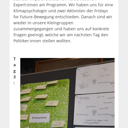
Expert:innen am Programm. Wir haben uns für eine
Klimapsychologin und zwei Aktivisten der Fridays
for Future-Bewegung entschieden. Danach sind wir
wieder in unsere Kleingruppen
zusammengegangen und haben uns auf konkrete
Fragen geeinigt, welche wir am nächsten Tag den
Politiker:innen stellen wollten.
T
a
g
3
: