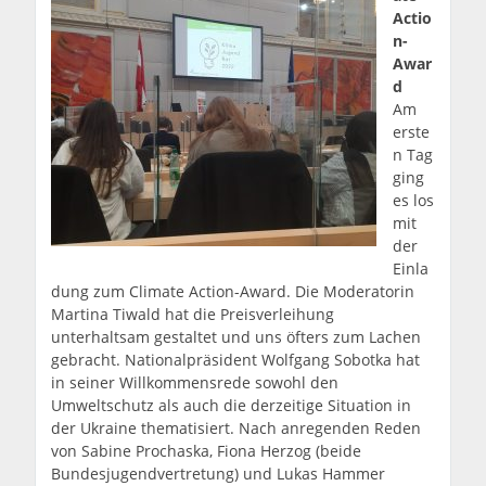
Actio
n-
Awar
d
Am
erste
n Tag
ging
es los
mit
der
Einla
dung zum Climate Action-Award. Die Moderatorin
Martina Tiwald hat die Preisverleihung
unterhaltsam gestaltet und uns öfters zum Lachen
gebracht. Nationalpräsident Wolfgang Sobotka hat
in seiner Willkommensrede sowohl den
Umweltschutz als auch die derzeitige Situation in
der Ukraine thematisiert. Nach anregenden Reden
von Sabine Prochaska, Fiona Herzog (beide
Bundesjugendvertretung) und Lukas Hammer