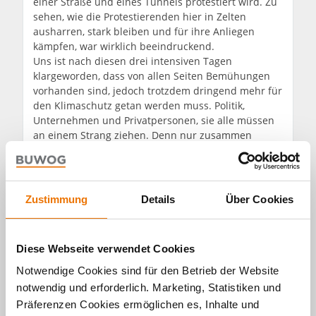
einer Straße und eines Tunnels protestiert wird. Zu
sehen, wie die Protestierenden hier in Zelten
ausharren, stark bleiben und für ihre Anliegen
kämpfen, war wirklich beeindruckend.
Uns ist nach diesen drei intensiven Tagen
klargeworden, dass von allen Seiten Bemühungen
vorhanden sind, jedoch trotzdem dringend mehr für
den Klimaschutz getan werden muss. Politik,
Unternehmen und Privatpersonen, sie alle müssen
an einem Strang ziehen. Denn nur zusammen
werden wir die Klimakrise bewältigen können.
Weitere Informationen:
Zustimmung
Details
Über Cookies
Climate Action Award
Klimajugendrat auf der
Website des
Diese Webseite verwendet Cookies
Parlaments
Notwendige Cookies sind für den Betrieb der Website
Presseaussendung
zum Klimajugendrat
notwendig und erforderlich. Marketing, Statistiken und
fridaysforfuture.at
Präferenzen Cookies ermöglichen es, Inhalte und