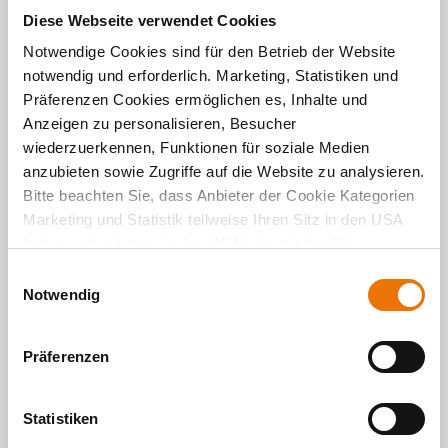
Wohnen
Diese Webseite verwendet Cookies
Notwendige Cookies sind für den Betrieb der Website
Neuer Wohnraum am BER:
notwendig und erforderlich. Marketing, Statistiken und
Richtfest in Schönefeld
Präferenzen Cookies ermöglichen es, Inhalte und
02. 11. 2021 von Michael Divé
Anzeigen zu personalisieren, Besucher
Mit Öffnung des neuen Flughafens entstehen
wiederzuerkennen, Funktionen für soziale Medien
viele neue Jobs rund um den BER. Dringend
anzubieten sowie Zugriffe auf die Website zu analysieren.
benötigten Wohnraum schafft bald ein neues
Bitte beachten Sie, dass Anbieter der Cookie Kategorien
Quartier direkt am Rathaus: BUWOG NEUE MITTE
SCHÖNEFELD. Nun wurde Richtfest gefeiert.
Marketing und Statistik teilweise Ihren Sitz in den USA
haben und mitunter in den USA kein mit der EU
WEITERLESEN
vergleichbares Schutzniveau für Ihre Daten existiert oder
E
gewährleistet werden kann. Für weitere Informationen
Notwendig
i
klicken Sie auf "Details zeigen" oder
n
"
Datenschutzhinweis
“. Das Impressum finden Sie
hier
.
w
Präferenzen
i
l
l
Statistiken
i