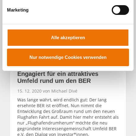
g
Marketing
u
n
g
s
Alle akzeptieren
a
u
s
Nur notwendige Cookies verwenden
Wohnen
w
a
Engagiert für ein attraktives
h
Umfeld rund um den BER
l
15. 12. 2020 von Michael Divé
Was lange währt, wird endlich gut: Der lang
ersehnte BER ist eröffnet. Nun nimmt die
Entwicklung des Großraum rund um den neuen
Flughafen Fahrt auf. Damit hier mehr entsteht als
nur „Flughafendrumherum“ möchte die neu
gegründete Interessengemeinschaft Umfeld BER
e.V. den Dialog von Investor*innen,