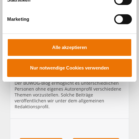
i
g
Marketing
u
n
g
s
Alle akzeptieren
a
Über den Autor
BUWOG
u
s
Nur notwendige Cookies verwenden
w
a
Der BUWOG-Blog ermöglicht es unterschiedlichen
Personen ohne eigenes Autorenprofil verschiedene
h
Themen vorzustellen. Solche Beiträge
l
veröffentlichen wir unter dem allgemeinen
Redaktionsprofil.