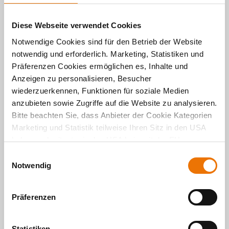
Diese Beiträge könnten Sie
ebenfalls interessieren:
Diese Webseite verwendet Cookies
BUWOG persönlich:
Arne Klauke, Abteilungsleiter
Notwendige Cookies sind für den Betrieb der Website
Baumanagement
notwendig und erforderlich. Marketing, Statistiken und
BUWOG persönlich:
Clemens Schoder,
Abteilungsleiter Versicherungen
Präferenzen Cookies ermöglichen es, Inhalte und
BUWOG persönlich:
Karl Keusch, Baumanagement
Anzeigen zu personalisieren, Besucher
wiederzuerkennen, Funktionen für soziale Medien
⯈ Nichts verpassen? Folgen Sie der
BUWOG bei
anzubieten sowie Zugriffe auf die Website zu analysieren.
Twitter
Bitte beachten Sie, dass Anbieter der Cookie Kategorien
Marketing und Statistik teilweise Ihren Sitz in den USA
haben und mitunter in den USA kein mit der EU
vergleichbares Schutzniveau für Ihre Daten existiert oder
E
gewährleistet werden kann. Für weitere Informationen
Notwendig
i
klicken Sie auf "Details zeigen" oder
n
"
Datenschutzhinweis
“. Das Impressum finden Sie
hier
.
w
Präferenzen
i
l
l
Statistiken