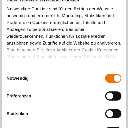
Notwendige Cookies sind für den Betrieb der Website
notwendig und erforderlich. Marketing, Statistiken und
Präferenzen Cookies ermöglichen es, Inhalte und
Anzeigen zu personalisieren, Besucher
wiederzuerkennen, Funktionen für soziale Medien
Per
E-Mail
teilen
anzubieten sowie Zugriffe auf die Website zu analysieren.
Bitte beachten Sie, dass Anbieter der Cookie Kategorien
Per
Facebook
teilen
Marketing und Statistik teilweise Ihren Sitz in den USA
haben und mitunter in den USA kein mit der EU
Per
Twitter
teilen
vergleichbares Schutzniveau für Ihre Daten existiert oder
E
gewährleistet werden kann. Für weitere Informationen
Notwendig
i
klicken Sie auf "Details zeigen" oder
n
"
Datenschutzhinweis
“. Das Impressum finden Sie
hier
.
w
Präferenzen
i
l
l
Statistiken
i
g