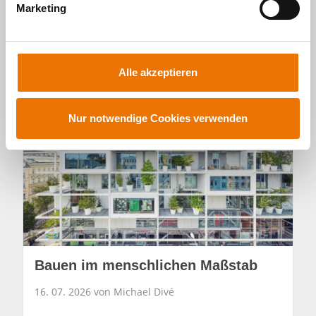
Marketing
u
n
Neuste Beiträge
g
s
Alle akzeptieren
a
u
s
Nur notwendige Cookies verwenden
w
a
h
l
Bauen im menschlichen Maßstab
16. 07. 2026 von Michael Divé