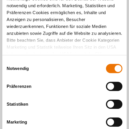
notwendig und erforderlich. Marketing, Statistiken und
Präferenzen Cookies ermöglichen es, Inhalte und
Anzeigen zu personalisieren, Besucher
wiederzuerkennen, Funktionen für soziale Medien
anzubieten sowie Zugriffe auf die Website zu analysieren.
Bitte beachten Sie, dass Anbieter der Cookie Kategorien
Marketing und Statistik teilweise Ihren Sitz in den USA
haben und mitunter in den USA kein mit der EU
vergleichbares Schutzniveau für Ihre Daten existiert oder
E
gewährleistet werden kann. Für weitere Informationen
Notwendig
i
klicken Sie auf "Details zeigen" oder
n
Über den Autor
"
Datenschutzhinweis
“. Das Impressum finden Sie
hier
.
w
Michael Divé
Präferenzen
i
l
l
Statistiken
Michael Divé ist Teamleiter Kommunikation und
i
Pressesprecher der BUWOG in Deutschland mit der
g
BUWOG Bauträger GmbH und der BUWOG
Marketing
Immobilien Treuhand GmbH.
u