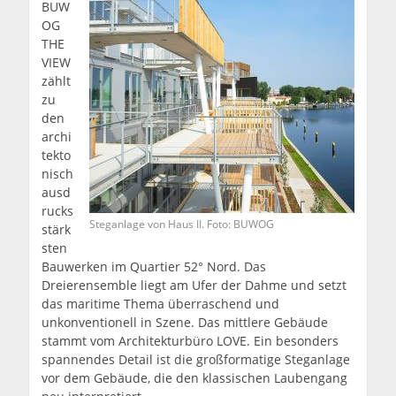
BUW
OG
THE
VIEW
zählt
zu
den
archi
tekto
nisch
ausd
rucks
Steganlage von Haus II. Foto: BUWOG
stärk
sten
Bauwerken im Quartier 52° Nord. Das
Dreierensemble liegt am Ufer der Dahme und setzt
das maritime Thema überraschend und
unkonventionell in Szene. Das mittlere Gebäude
stammt vom Architekturbüro LOVE. Ein besonders
spannendes Detail ist die großformatige Steganlage
vor dem Gebäude, die den klassischen Laubengang