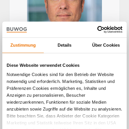
Über den Autor
Zustimmung
Details
Über Cookies
Torsten Hahn
Diese Webseite verwendet Cookies
Notwendige Cookies sind für den Betrieb der Website
notwendig und erforderlich. Marketing, Statistiken und
Präferenzen Cookies ermöglichen es, Inhalte und
Anzeigen zu personalisieren, Besucher
ZUM
ALLE
wiederzuerkennen, Funktionen für soziale Medien
PROFIL
BEITRÄGE
anzubieten sowie Zugriffe auf die Website zu analysieren.
VON
VON
Bitte beachten Sie, dass Anbieter der Cookie Kategorien
TORSTEN
TORSTEN
Marketing und Statistik teilweise Ihren Sitz in den USA
HAHN
HAHN