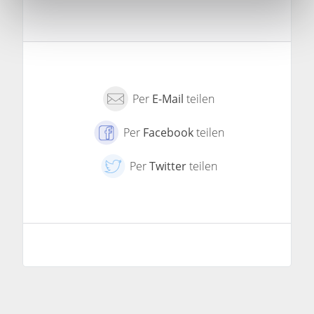
h
l
Per
E-Mail
teilen
Per
Facebook
teilen
Per
Twitter
teilen