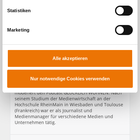
l
l
Statistiken
i
Über den Autor
g
Michael Divé
Marketing
u
n
g
Michael Divé ist Teamleiter Kommunikation und
s
Pressesprecher der BUWOG in Deutschland mit der
Alle akzeptieren
BUWOG Bauträger GmbH und der BUWOG
a
Immobilien Treuhand GmbH.
u
s
Nur notwendige Cookies verwenden
Er leitet die Unternehmenskommunikation und die
w
digitalen Kanäle der BUWOG in Deutschland und
moderiert den Podcast GLÜCKLICH WOHNEN. Nach
a
seinem Studium der Medienwirtschaft an der
h
Hochschule RheinMain in Wiesbaden und Toulouse
l
(Frankreich) war er als Journalist und
Medienmanager für verschiedene Medien und
Unternehmen tätig.