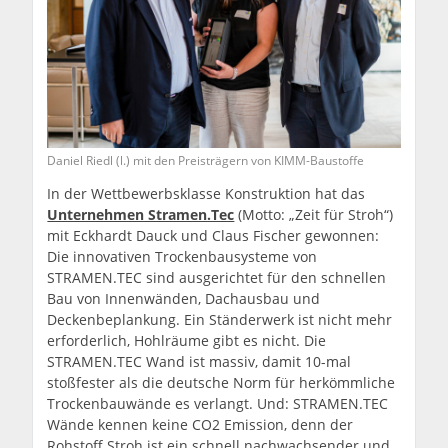
Daniel Riedl (l.) mit den Preisträgern von KIMM-Baustoffe
In der Wettbewerbsklasse Konstruktion hat das
Unternehmen Stramen.Tec
(Motto: „Zeit für Stroh“)
mit Eckhardt Dauck und Claus Fischer gewonnen:
Die innovativen Trockenbausysteme von
STRAMEN.TEC sind ausgerichtet für den schnellen
Bau von Innenwänden, Dachausbau und
Deckenbeplankung. Ein Ständerwerk ist nicht mehr
erforderlich, Hohlräume gibt es nicht. Die
STRAMEN.TEC Wand ist massiv, damit 10-mal
stoßfester als die deutsche Norm für herkömmliche
Trockenbauwände es verlangt. Und: STRAMEN.TEC
Wände kennen keine CO2 Emission, denn der
Rohstoff Stroh ist ein schnell nachwachsender und