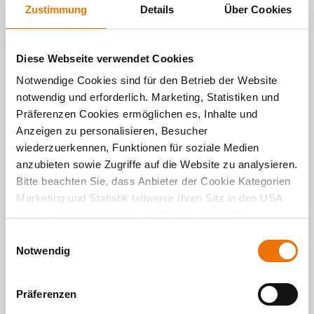
Zustimmung
Details
Über Cookies
Nachhaltige Schwammstadt:
BUWOG-
Quartier ist „Regenial!“-Sieger 2024
Initiative für nachhaltiges Bauen:
Webseite
Diese Webseite verwendet Cookies
der KOALITION für HOLZBAU
Notwendige Cookies sind für den Betrieb der Website
notwendig und erforderlich. Marketing, Statistiken und
Präferenzen Cookies ermöglichen es, Inhalte und
Anzeigen zu personalisieren, Besucher
wiederzuerkennen, Funktionen für soziale Medien
anzubieten sowie Zugriffe auf die Website zu analysieren.
Bitte beachten Sie, dass Anbieter der Cookie Kategorien
Marketing und Statistik teilweise Ihren Sitz in den USA
haben und mitunter in den USA kein mit der EU
vergleichbares Schutzniveau für Ihre Daten existiert oder
E
gewährleistet werden kann. Für weitere Informationen
Notwendig
i
klicken Sie auf "Details zeigen" oder
n
"
Datenschutzhinweis
“. Das Impressum finden Sie
hier
.
w
Präferenzen
i