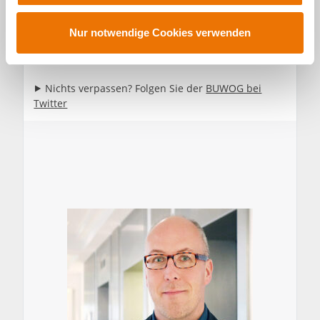
u
s
Nur notwendige Cookies verwenden
w
Die High-Decks bieten auch Gemeinschaftszonen
a
h
⯈ Nichts verpassen? Folgen Sie der
BUWOG bei
l
Twitter