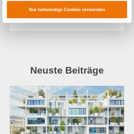
u
s
Nur notwendige Cookies verwenden
w
a
h
l
Neuste Beiträge