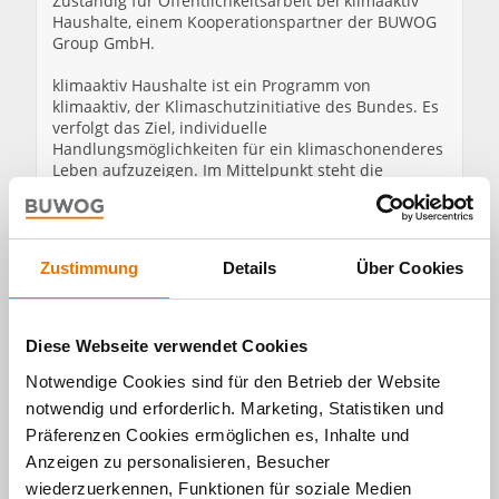
Zuständig für Öffentlichkeitsarbeit bei klimaaktiv
Haushalte, einem Kooperationspartner der BUWOG
Group GmbH.
klimaaktiv Haushalte ist ein Programm von
klimaaktiv, der Klimaschutzinitiative des Bundes. Es
verfolgt das Ziel, individuelle
Handlungsmöglichkeiten für ein klimaschonenderes
Leben aufzuzeigen. Im Mittelpunkt steht die
praxisnahe Aufbereitung und Verbreitung von
Informationen, die gezielt auf die Bedürfnisse und
Lebensrealitäten von Privatpersonen abgestimmt
sind.
Zustimmung
Details
Über Cookies
Schwerpunkte sind Energie- und Stromsparen, der
Einsatz erneuerbarer Energien,
Ressourcenschonung sowie Tipps zur Anschaffung
Diese Webseite verwendet Cookies
energieeffizienter Geräte. Ergänzend werden
Themen wie Gesundheit und Ernährung behandelt,
Notwendige Cookies sind für den Betrieb der Website
um den gesellschaftlichen Mehrwert von
notwendig und erforderlich. Marketing, Statistiken und
Klimaschutz- und Anpassungsmaßnahmen für
Präferenzen Cookies ermöglichen es, Inhalte und
Haushalte sichtbarer zu machen.
Anzeigen zu personalisieren, Besucher
wiederzuerkennen, Funktionen für soziale Medien