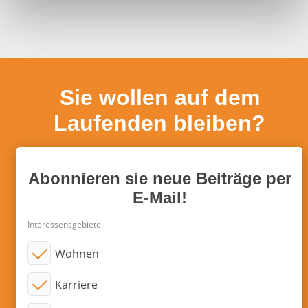
h
l
Sie wollen auf dem
Laufenden bleiben?
Abonnieren sie neue Beiträge per
E-Mail!
Interessensgebiete:
Wohnen
Karriere