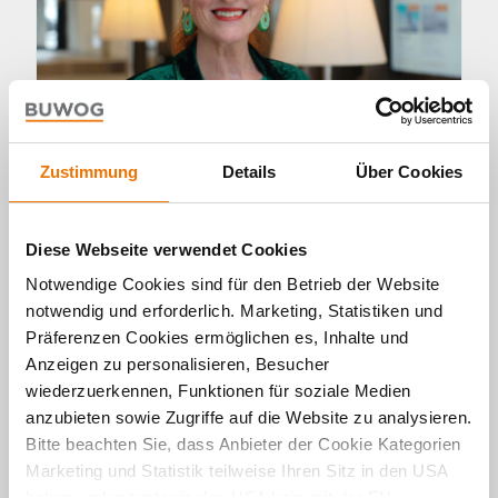
Zustimmung
Details
Über Cookies
Podcast
Diese Webseite verwendet Cookies
Wiener Modell: Ein Vorbild für
Notwendige Cookies sind für den Betrieb der Website
sozialen Wohnungsbau?
notwendig und erforderlich. Marketing, Statistiken und
27. 09. 2024 von Michael Divé
Präferenzen Cookies ermöglichen es, Inhalte und
Das Wiener Modell des sozialen Wohnungsbaus
Anzeigen zu personalisieren, Besucher
steht seit über 100 Jahren für leistbaren
wiederzuerkennen, Funktionen für soziale Medien
Wohnraum und soziale Durchmischung in Wien.
anzubieten sowie Zugriffe auf die Website zu analysieren.
Wie funktioniert das Wiener Modell? Ein
Bitte beachten Sie, dass Anbieter der Cookie Kategorien
Interview mit Mag. Isabella Jandl, Prokuristin des
Wohnservice Wien und Bereichsleiterin der
Marketing und Statistik teilweise Ihren Sitz in den USA
Wohnberatung Wien.
haben und mitunter in den USA kein mit der EU