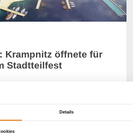
 Krampnitz öffnete für
 Stadtteilfest
de in Potsdam-Krampnitz zum Stadtteilfest, einem Tag
pannende Einblicke in das Stadtquartier der Zukunft
Details
Cookies