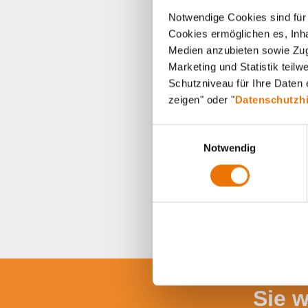
Notwendige Cookies sind für 
Cookies ermöglichen es, Inha
Medien anzubieten sowie Zugr
Marketing und Statistik teil
Schutzniveau für Ihre Daten e
zeigen" oder "
Datenschutzh
E
Notwendig
i
n
w
i
l
l
i
g
u
Sie 
n