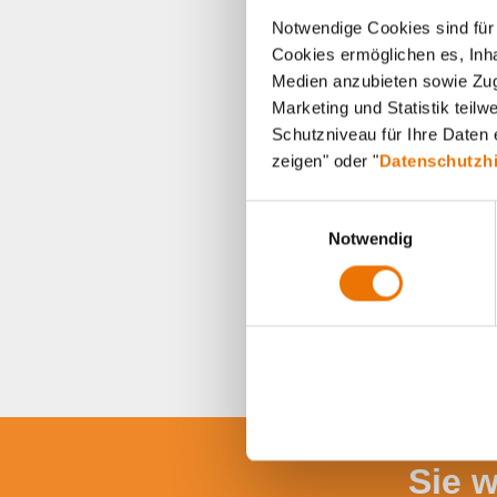
Notwendige Cookies sind für 
Cookies ermöglichen es, Inha
Medien anzubieten sowie Zugr
Marketing und Statistik teil
Schutzniveau für Ihre Daten e
zeigen" oder "
Datenschutzh
E
Notwendig
i
n
w
i
l
l
i
g
u
Sie 
n