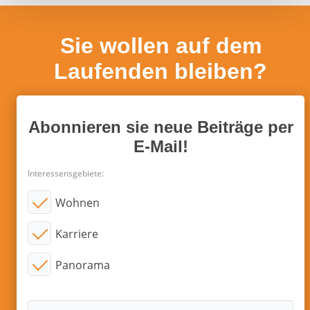
l
Sie wollen auf dem
Laufenden bleiben?
Abonnieren sie neue Beiträge per
E-Mail!
Interessensgebiete:
Wohnen
Karriere
Panorama