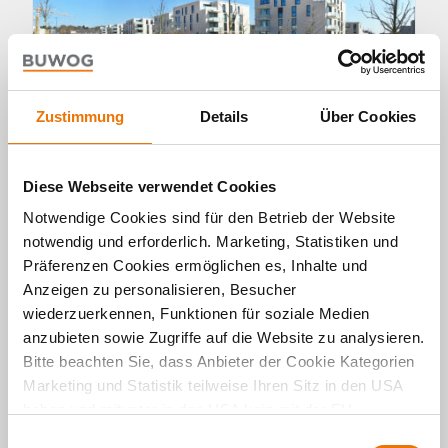
Zustimmung
Details
Über Cookies
Diese Webseite verwendet Cookies
Panorama
Notwendige Cookies sind für den Betrieb der Website
Quartier am Hainpark: Glücklich
notwendig und erforderlich. Marketing, Statistiken und
wohnen in Wiesbaden
Präferenzen Cookies ermöglichen es, Inhalte und
Anzeigen zu personalisieren, Besucher
20. 04. 2022 von Michael Divé
wiederzuerkennen, Funktionen für soziale Medien
In Wiesbaden ist gerade das Quartier BUWOG
anzubieten sowie Zugriffe auf die Website zu analysieren.
REBOOT fertig geworden und füllt sich mit
Bitte beachten Sie, dass Anbieter der Cookie Kategorien
Leben. Ein Ortsbesuch.
Marketing und Statistik teilweise Ihren Sitz in den USA
haben und mitunter in den USA kein mit der EU
WEITERLESEN
vergleichbares Schutzniveau für Ihre Daten existiert oder
E