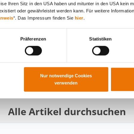
weise Ihren Sitz in den USA haben und mitunter in den USA kein m
12. 02. 2015 von BUWOG
xistiert oder gewährleistet werden kann. Für weitere Information
Die Mitarbeiter – und somit ihr gesamtes
inweis
“. Das Impressum finden Sie
hier
.
Wissen, Know-How, ihre Fähigkeiten und
Kompetenzen – sind das größte Gut eines
Unternehmens, daher gilt es, dieses zu hegen
und zu pflegen.
Präferenzen
Statistiken
WEITERLESEN
Nur notwendige Cookies
verwenden
Alle Artikel durchsuchen