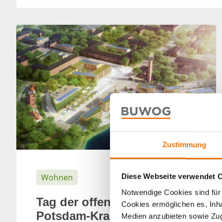
Zustimmung
Wohnen
Diese Webseite verwendet 
Notwendige Cookies sind für 
Tag der offenen Tür in
Cookies ermöglichen es, Inha
Potsdam-Krampnitz am
Medien anzubieten sowie Zugr