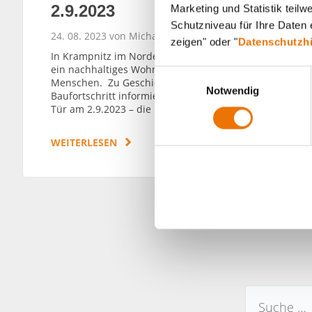
2.9.2023
Marketing und Statistik teil
Schutzniveau für Ihre Daten e
24. 08. 2023 von Michael Divé
zeigen" oder "
Datenschutzh
In Krampnitz im Norden von Potsdam entsteht
ein nachhaltiges Wohnquartier für rund 10.000
E
Menschen. Zu Geschichte, Planung und
Notwendig
i
Baufortschritt informiert ein Tag der offenen
n
Tür am 2.9.2023 – die BUWOG ist mit dabei.
w
i
WEITERLESEN
l
l
i
g
u
n
g
s
a
u