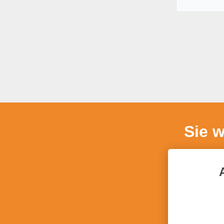
s
w
a
h
l
Sie 