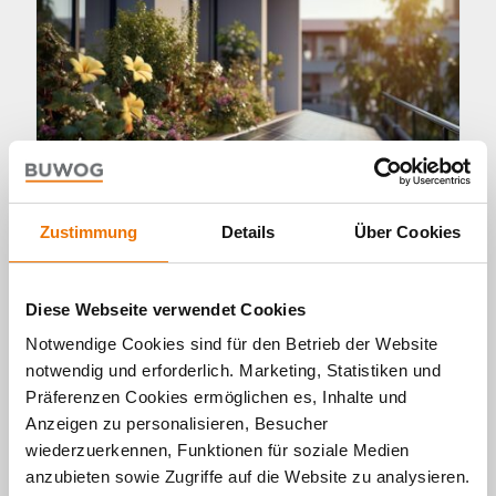
Zustimmung
Details
Über Cookies
Wohnen
Diese Webseite verwendet Cookies
Notwendige Cookies sind für den Betrieb der Website
Wohnguide: Von der Sonne
notwendig und erforderlich. Marketing, Statistiken und
profitieren – Photovoltaikanlage
Präferenzen Cookies ermöglichen es, Inhalte und
für den Balkon
Anzeigen zu personalisieren, Besucher
09. 02. 2024 von Lisa Freisling
wiederzuerkennen, Funktionen für soziale Medien
anzubieten sowie Zugriffe auf die Website zu analysieren.
Eine eigene Photovoltaikanlage ist eine