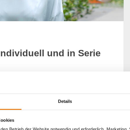
ndividuell und in Serie
nz und Nachhaltigkeit verbunden. Wir sprechen über
l Estate bei Saxovent Smart Eco Investments GmbH.
Details
Cookies
den Betrieb der Website notwendig und erforderlich. Marketing, 