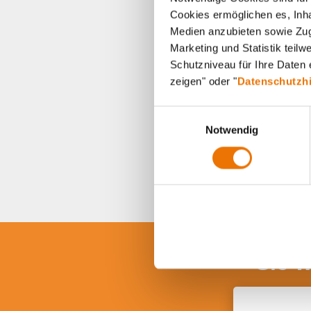
Cookies ermöglichen es, Inha
Medien anzubieten sowie Zugr
Marketing und Statistik teil
Schutzniveau für Ihre Daten e
zeigen" oder "
Datenschutzh
E
Notwendig
i
n
w
i
l
l
i
g
Sie 
u
n
g