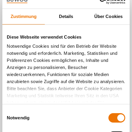
Zustimmung
Details
Über Cookies
Diese Webseite verwendet Cookies
Über den Autor
Notwendige Cookies sind für den Betrieb der Website
Michael Divé
notwendig und erforderlich. Marketing, Statistiken und
Präferenzen Cookies ermöglichen es, Inhalte und
Anzeigen zu personalisieren, Besucher
Michael Divé ist Teamleiter Kommunikation und
wiederzuerkennen, Funktionen für soziale Medien
Pressesprecher der BUWOG in Deutschland mit der
anzubieten sowie Zugriffe auf die Website zu analysieren.
BUWOG Bauträger GmbH und der BUWOG
Bitte beachten Sie, dass Anbieter der Cookie Kategorien
Immobilien Treuhand GmbH.
Marketing und Statistik teilweise Ihren Sitz in den USA
Er leitet die Unternehmenskommunikation und die
haben und mitunter in den USA kein mit der EU
digitalen Kanäle der BUWOG in Deutschland und
vergleichbares Schutzniveau für Ihre Daten existiert oder
E
moderiert den Podcast GLÜCKLICH WOHNEN. Nach
gewährleistet werden kann. Für weitere Informationen
seinem Studium der Medienwirtschaft an der
Notwendig
i
Hochschule RheinMain in Wiesbaden und Toulouse
klicken Sie auf "Details zeigen" oder
n
(Frankreich) war er als Journalist und
"
Datenschutzhinweis
“. Das Impressum finden Sie
hier
.