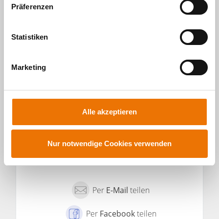
w
Medienmanager für verschiedene Medien und
Präferenzen
Unternehmen tätig.
i
l
l
Statistiken
i
g
Marketing
u
ZUM
ALLE
PROFIL
BEITRÄGE
n
VON
VON
g
MICHAEL
MICHAEL
s
DIVÉ
DIVÉ
Alle akzeptieren
a
u
s
Nur notwendige Cookies verwenden
w
a
h
Per
E-Mail
teilen
l
Per
Facebook
teilen