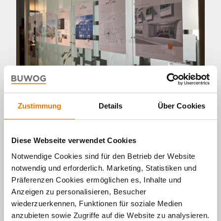
Zustimmung
Details
Über Cookies
Panorama
Interne Tage der offenen Tür in der
Diese Webseite verwendet Cookies
BUWOG Projektentwicklung
Notwendige Cookies sind für den Betrieb der Website
notwendig und erforderlich. Marketing, Statistiken und
12. 04. 2024 von BUWOG
Präferenzen Cookies ermöglichen es, Inhalte und
Das Projektentwicklungs-Team der BUWOG
Anzeigen zu personalisieren, Besucher
arbeitet mit Leidenschaft und Fachkenntnis
daran, innovative Konzepte effektiv umzusetzen
wiederzuerkennen, Funktionen für soziale Medien
und hochwertige Immobilienprojekte zu
anzubieten sowie Zugriffe auf die Website zu analysieren.
realisieren, die den Bedürfnissen unserer