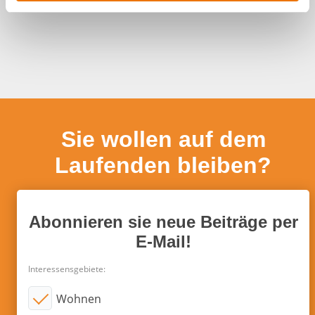
a
h
l
Sie wollen auf dem
Laufenden bleiben?
Abonnieren sie neue Beiträge per
E-Mail!
Interessensgebiete:
Wohnen