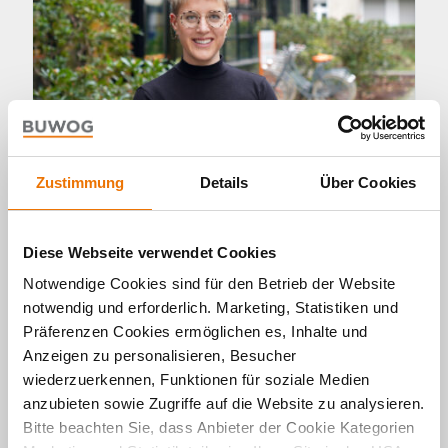
Zustimmung
Details
Über Cookies
Podcast
Diese Webseite verwendet Cookies
Bodenwende: Ressource Boden
Notwendige Cookies sind für den Betrieb der Website
besser nutzen
notwendig und erforderlich. Marketing, Statistiken und
Präferenzen Cookies ermöglichen es, Inhalte und
09. 11. 2023 von Michael Divé
Anzeigen zu personalisieren, Besucher
Grün statt Asphalt, urbane Dichte statt
wiederzuerkennen, Funktionen für soziale Medien
zersiedelte Vorstädte: Eine neue Generation von
Planenden und Bauenden fordert ein Umdenken
anzubieten sowie Zugriffe auf die Website zu analysieren.
im Umgang mit der Ressource Boden. Wir
Bitte beachten Sie, dass Anbieter der Cookie Kategorien
sprechen mit Stadtplanerin Judith Nurmann,