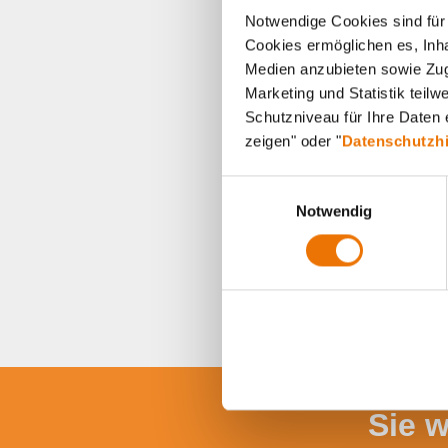
Notwendige Cookies sind für 
Cookies ermöglichen es, Inha
Medien anzubieten sowie Zugr
Marketing und Statistik teil
Schutzniveau für Ihre Daten e
zeigen" oder "
Datenschutzh
E
Notwendig
i
n
w
i
l
l
i
g
u
Sie 
n