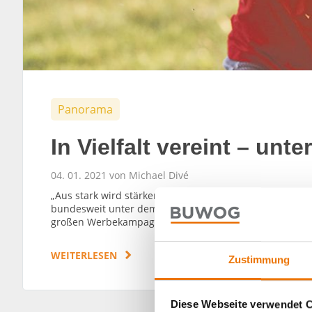
Panorama
In Vielfalt vereint – un
04. 01. 2021 von Michael Divé
„Aus stark wird stärker“ – und aus Bien-Ries wird BUW
bundesweit unter dem einheitlichen Markennamen BUW
großen Werbekampagne.
WEITERLESEN
Zustimmung
Diese Webseite verwendet 