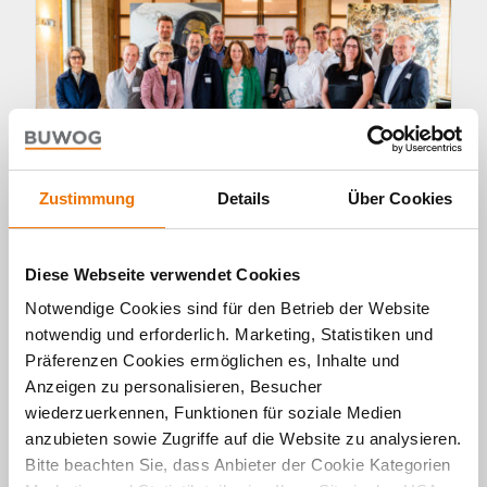
Zustimmung
Details
Über Cookies
Diese Webseite verwendet Cookies
Panorama
Notwendige Cookies sind für den Betrieb der Website
notwendig und erforderlich. Marketing, Statistiken und
Construction Contest: Das sind
Präferenzen Cookies ermöglichen es, Inhalte und
die Sieger 2024
Anzeigen zu personalisieren, Besucher
23. 09. 2024 von Michael Divé
wiederzuerkennen, Funktionen für soziale Medien
Wo sind die innovativen Lösungen für
anzubieten sowie Zugriffe auf die Website zu analysieren.
nachhaltiges & bezahlbares Wohnen? Der erste
Bitte beachten Sie, dass Anbieter der Cookie Kategorien
Construction Contest machte sich auf den Weg