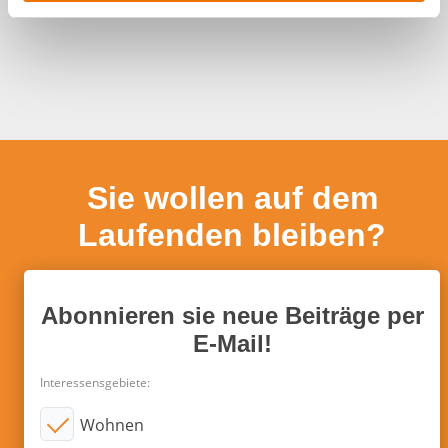
a
h
l
Sie wollen auf dem
Laufenden bleiben?
Abonnieren sie neue Beiträge per
E-Mail!
Interessensgebiete:
Wohnen