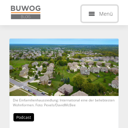
Menü
Die Einfamilienhaussiedlung: International eine der beliebtesten
Wohnformen. Foto: Pexels/DavidMcBee
Podcast