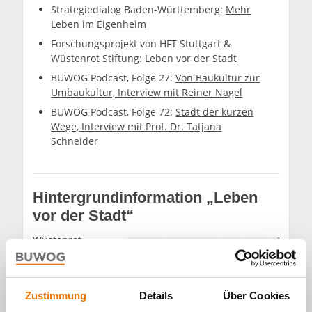
Strategiedialog Baden-Württemberg:
Mehr
Leben im Eigenheim
Forschungsprojekt von HFT Stuttgart &
Wüstenrot Stiftung:
Leben vor der Stadt
BUWOG Podcast, Folge 27:
Von Baukultur zur
Umbaukultur, Interview mit Reiner Nagel
BUWOG Podcast, Folge 72:
Stadt der kurzen
Wege, Interview mit Prof. Dr. Tatjana
Schneider
Hintergrundinformation „Leben
vor der Stadt“
Wüstenrot
Stiftung und HFT
Stuttgart haben
in Kooperation
Zustimmung
Details
Über Cookies
mit der