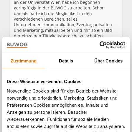
an der Universität Wien habe ich begonnen
geringfügig in der BUWOG zu arbeiten. Schon
damals hatte ich die Möglichkeit in den
verschiedenen Bereichen, sei es
Unternehmenskommunikation, Eventorganisation
und Marketing, mitzuarbeiten und mir so ein Bild
der einzelnen Tätigkeitsbereiche zu schaffen.
Seit Beginn des Master Studiums (ebenfalls an der
Universität Wien) arbeite ich Teilzeit im
Unternehmen und bin unter anderem für die
Betreuung des Intranets, Mitarbeit bei
Zustimmung
Details
Über Cookies
Eventorganisationen und diverse Marketingagenden
zuständig.
Besonders positiv finde ich die abwechslungsreiche
Arbeit, die Zusammenarbeit mit meinen
Diese Webseite verwendet Cookies
Kolleginnen, sowie die Einsatzbereitschaft des
Notwendige Cookies sind für den Betrieb der Website
Teams und den guten Zusammenhalt innerhalb der
Abteilung.
notwendig und erforderlich. Marketing, Statistiken und
Präferenzen Cookies ermöglichen es, Inhalte und
Anzeigen zu personalisieren, Besucher
wiederzuerkennen, Funktionen für soziale Medien
anzubieten sowie Zugriffe auf die Website zu analysieren.