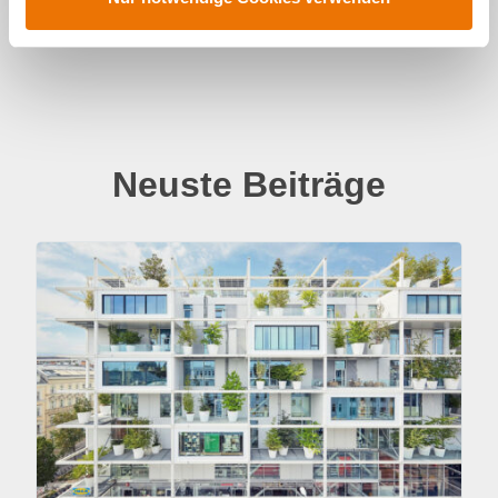
w
a
h
l
Neuste Beiträge