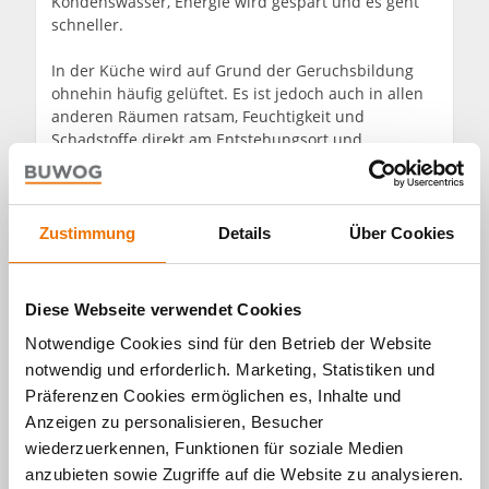
Kondenswasser, Energie wird gespart und es geht
schneller.
In der Küche wird auf Grund der Geruchsbildung
ohnehin häufig gelüftet. Es ist jedoch auch in allen
anderen Räumen ratsam, Feuchtigkeit und
Schadstoffe direkt am Entstehungsort und
möglichst unmittelbar durch das Lüften nach außen
zu leiten. Falls es im jeweiligen Raum keine Fenster
gibt, sollte die feuchte Luft jedenfalls nicht durch
kühlere Räume abgeleitet werden, da die Gefahr
Zustimmung
Details
Über Cookies
der Kondenswasser-Bildung besonders hoch ist,
wenn warme, feuchte Luft auf kalte Wände nicht
bzw. wenig beheizter Räume trifft. Hier besteht
Diese Webseite verwendet Cookies
erhöhte Schimmelgefahr! Und außerdem: Wer will
Notwendige Cookies sind für den Betrieb der Website
schon, dass das Schlafzimmer nach dem
Abendessen riecht?
notwendig und erforderlich. Marketing, Statistiken und
Präferenzen Cookies ermöglichen es, Inhalte und
Mehr Tipps und effiziente Geräte finden Sie auf
Anzeigen zu personalisieren, Besucher
www.topprodukte.at
ein Service von klimaaktiv, der
wiederzuerkennen, Funktionen für soziale Medien
Klimaschutzinitiative des Bundesministeriums für
anzubieten sowie Zugriffe auf die Website zu analysieren.
Land und Forstwirtschaft, Umwelt und