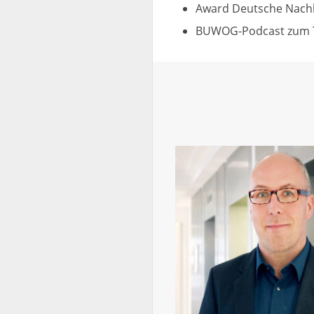
w
Award Deutsche Nachh
a
BUWOG-Podcast zum 
h
l