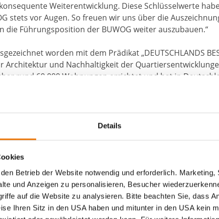
konsequente Weiterentwicklung. Diese Schlüsselwerte habe
G stets vor Augen. So freuen wir uns über die Auszeichnun
hen die Führungsposition der BUWOG weiter auszubauen.“
usgezeichnet worden mit dem Prädikat „DEUTSCHLANDS BES
r Architektur und Nachhaltigkeit der Quartiersentwicklun
her rund 60.000 Wohnungen errichtet und hat in Deutschla
 Planung.
 aktuelle Ergebnisse und alle Testsieger der diesjährigen S
NSEHEN – Unternehmensreputation, der auf der Webseite
Details
für Management- und Wirtschaftsforschung wurde 2007 gegrü
ata- und Künstliche Intelligenz und Projekte zur Messung v
Cookies
.
den Betrieb der Website notwendig und erforderlich. Marketing, 
lte und Anzeigen zu personalisieren, Besucher wiederzuerkenne
iffe auf die Website zu analysieren. Bitte beachten Sie, dass A
uns über die Auszeichnung und n
weise Ihren Sitz in den USA haben und mitunter in den USA kein m