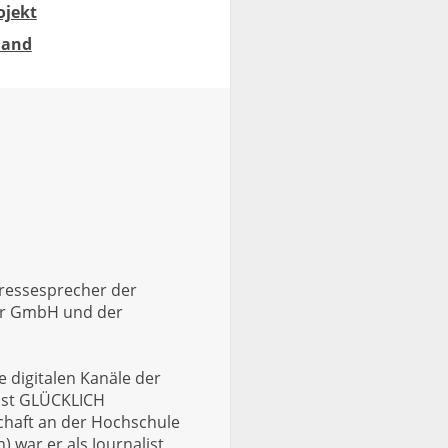
ojekt
land
Pressesprecher der
er GmbH und der
 digitalen Kanäle der
ast GLÜCKLICH
haft an der Hochschule
 war er als Journalist