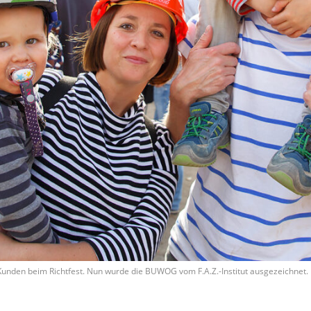
Kunden beim Richtfest. Nun wurde die BUWOG vom F.A.Z.-Institut ausgezeichnet