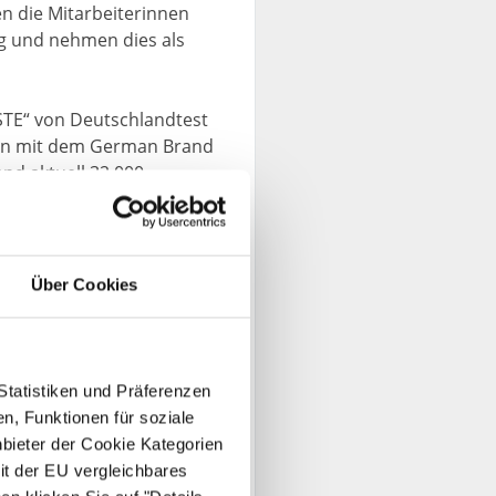
n die Mitarbeiterinnen
g und nehmen dies als
TE“ von Deutschlandtest
gen mit dem German Brand
nd aktuell 32.000
tudie bietet der
 des
IMWF
bestellt werden
Über Cookies
ndet und ist ein
on
Statistiken und Präferenzen
n, Funktionen für soziale
nbieter der Cookie Kategorien
ehmen sie als
it der EU vergleichbares