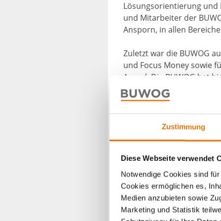
Lösungsorientierung und 
und Mitarbeiter der BUWO
Ansporn, in allen Bereic
Zuletzt war die BUWOG a
und Focus Money sowie fü
Award. Die BUWOG hat bis
Wohnungen in Bau und in
Hintergründe zur Methodik,
Berichtsband HÖCHSTES A
Zustimmung
kann. Das IMWF Institut 
führendes Labor für Big D
Diese Webseite verwendet 
Verbraucherzufriedenheit
Notwendige Cookies sind für 
Cookies ermöglichen es, Inha
Medien anzubieten sowie Zugr
„Wir freuen 
Marketing und Statistik teil