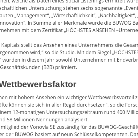
n, welche als Daten eines Social Listenings ermittelt wur
nschaftlichen Untersuchung stehen sechs sogenannte „Event
ten „Management“, „Wirtschaftlichkeit“, „Nachhaltigkeit“, 
„Innovation“. In Summe aller Merkmale wurde die BUWOG B
rnehmen mit dem Zertifikat „HÖCHSTES ANSEHEN –Untern
en Kapitals stellt das Ansehen eines Unternehmens die Gesam
ahrgenommen wird,“ so die Studie. Mit dem Siegel „HÖCHST
 wurden in diesem Jahr sowohl Unternehmen mit Endverbr
Geschäftskunden (B2B) prämiert.
 Wettbewerbsfaktor
en mit hohem Ansehen ein wichtiger Wettbewerbsvorteil z
e können sie sich in aller Regel durchsetzen“, so die Forsc
 einem 12-monatigen Untersuchungszeitraum rund 400 Milli
nd 58 Millionen Nennungen analysiert.
dsmitglied der Vonovia SE zuständig für das BUWOG-Geschäft
ner der BUWOG basiert auf neun Schlüsselkompetenzen. Da