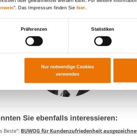
xistiert oder gewährleistet werden kann. Für weitere Information
llen Bereichen die Führungsposi
inweis
“. Das Impressum finden Sie
hier
.
weiter auszubauen.“
Präferenzen
Statistiken
Nur notwendige Cookies
verwenden
nnten Sie ebenfalls interessieren:
s Beste“:
BUWOG für Kundenzufriedenheit ausgezeichne