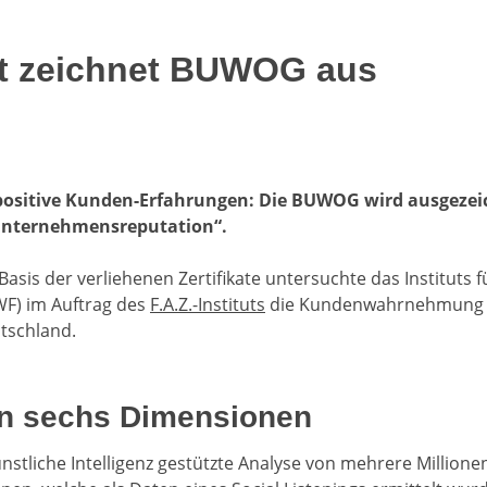
tut zeichnet BUWOG aus
ositive Kunden-Erfahrungen: Die BUWOG wird ausgezei
nternehmensreputation“.
s Basis der verliehenen Zertifikate untersuchte das Institut
WF) im Auftrag des
F.A.Z.-Instituts
die Kundenwahrnehmung z
tschland.
 in sechs Dimensionen
ünstliche Intelligenz gestützte Analyse von mehrere Millio