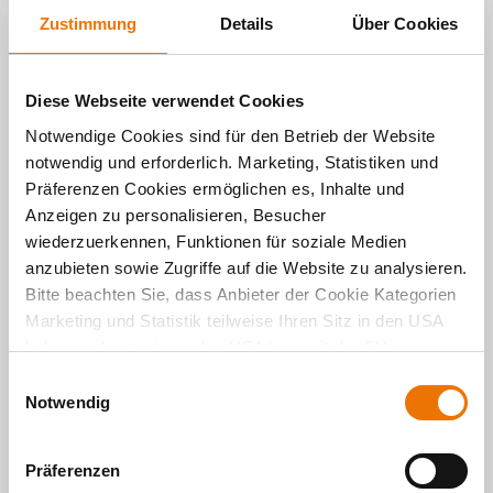
Zustimmung
Details
Über Cookies
ZUM
ALLE
Diese Webseite verwendet Cookies
PROFIL
BEITRÄGE
VON
VON
Notwendige Cookies sind für den Betrieb der Website
KEVIN
KEVIN
notwendig und erforderlich. Marketing, Statistiken und
TÖPFER
TÖPFER
Präferenzen Cookies ermöglichen es, Inhalte und
Anzeigen zu personalisieren, Besucher
wiederzuerkennen, Funktionen für soziale Medien
anzubieten sowie Zugriffe auf die Website zu analysieren.
Bitte beachten Sie, dass Anbieter der Cookie Kategorien
Marketing und Statistik teilweise Ihren Sitz in den USA
haben und mitunter in den USA kein mit der EU
Per
E-Mail
teilen
vergleichbares Schutzniveau für Ihre Daten existiert oder
E
gewährleistet werden kann. Für weitere Informationen
Notwendig
Per
Facebook
teilen
i
klicken Sie auf "Details zeigen" oder
n
"
Datenschutzhinweis
“. Das Impressum finden Sie
hier
.
Per
Twitter
teilen
w
Präferenzen
i