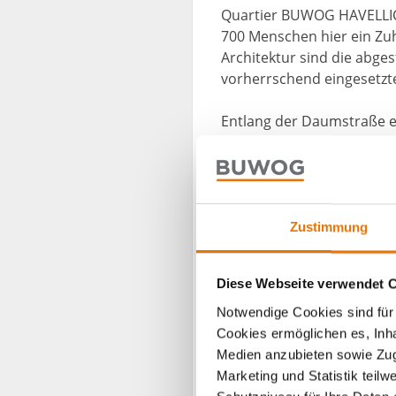
Quartier BUWOG HAVELLICH
700 Menschen hier ein Zu
Architektur sind die abge
vorherrschend eingesetzt
Entlang der Daumstraße 
Vier teilweise verbundene
bis sechs Geschossen un
Zimmern. Die offene Fassa
geschützten Laubengängen
Wohnung gelangt.
Zustimmung
Westlich dieser Deichhäus
Diese Webseite verwendet 
Dünenhäuser
, drei bauä
mit vier Geschossen und e
Notwendige Cookies sind für 
Wohnungsmix von 1,5 bis 
Cookies ermöglichen es, Inha
Fassaden aus Lärchenholz
Medien anzubieten sowie Zugr
Putzsockel lassen an Stra
Marketing und Statistik teil