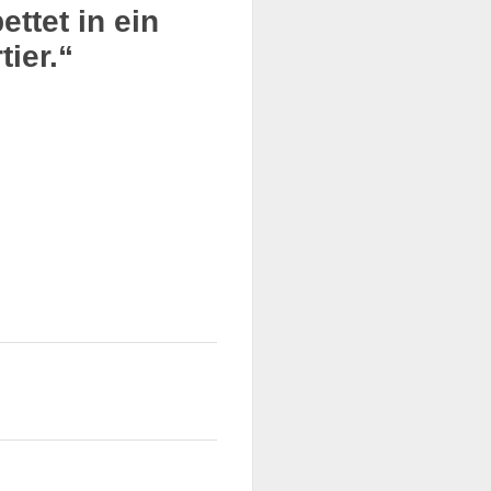
ttet in ein
ier.“