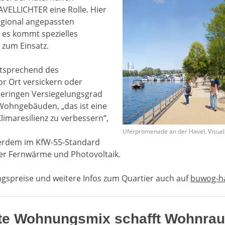
ELLICHTER eine Rolle. Hier
egional angepassten
d es kommt spezielles
 zum Einsatz.
tsprechend des
r Ort versickern oder
geringen Versiegelungsgrad
ohngebäuden, „das ist eine
Klimaresilienz zu verbessern“,
Uferpromenade an der Havel. Visua
erdem im KfW-55-Standard
ber Fernwärme und Photovoltaik.
spreise und weitere Infos zum Quartier auch auf
buwog-ha
ite Wohnungsmix schafft Wohnraum