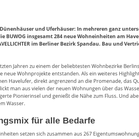
 Dünenhäuser und Uferhäuser: In mehreren ganz unters
e BUWOG insgesamt 284 neue Wohneinheiten am Havelufe
ELLICHTER im Berliner Bezirk Spandau. Bau und Vertri
etzten Jahren zu einem der beliebtesten Wohnbezirke Berlins
le neue Wohnprojekte entstanden. Als ein weiteres Highlight
hen Havelufer, direkt angrenzend an die Promenade, das Q
blickt man aus vielen der neuen Wohnungen über das Wasser
gerte Pionierinsel und genießt die Nähe zum Fluss. Und abe
em Wasser.
gsmix für alle Bedarfe
inheiten setzen sich zusammen aus 267 Eigentumswohnun