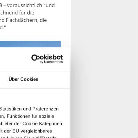
 – voraussichtlich rund
chnend für die
nd Flachdächern, die
d.“
Über Cookies
Statistiken und Präferenzen
n, Funktionen für soziale
nbieter der Cookie Kategorien
gung unter den Deichhäusern zur
it der EU vergleichbares
G