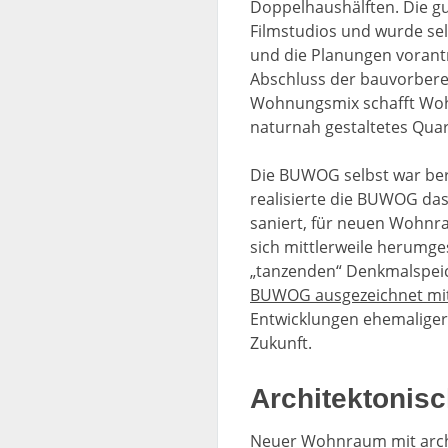
Doppelhaushälften. Die gu
Filmstudios und wurde se
und die Planungen vorant
Abschluss der bauvorber
Wohnungsmix schafft Wohnr
naturnah gestaltetes Quar
Die BUWOG selbst war ber
realisierte die BUWOG da
saniert, für neuen Wohnr
sich mittlerweile herumge
„tanzenden“ Denkmalspeich
BUWOG ausgezeichnet mit
Entwicklungen ehemaliger
Zukunft.
Architektonisc
Neuer Wohnraum mit archi