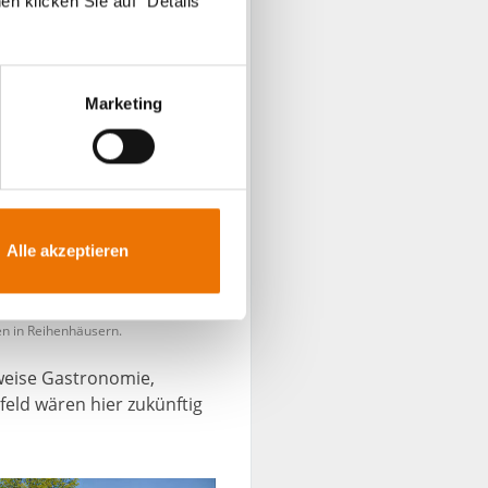
en klicken Sie auf "Details
Marketing
Alle akzeptieren
n in Reihenhäusern.
weise Gastronomie,
eld wären hier zukünftig