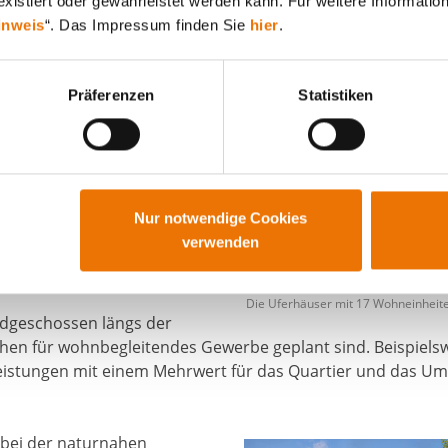
xistiert oder gewährleistet werden kann. Für weitere Information
ferhäuser
. Direkt am Wasser
inweis
“. Das Impressum finden Sie
hier
.
 insgesamt 17
l fürs Familienwohnen auf rund
Präferenzen
Statistiken
LICHTER: Ein
er
Nur notwendige Cookies
s Projekt BUWOG HAVELLICHTER
verwenden
urchwegung, damit man von
 bis zur Promenade
Die Uferhäuser mit 17 Wohneinheite
rdgeschossen längs der
chen für wohnbegleitendes Gewerbe geplant sind. Beispiels
eistungen mit einem Mehrwert für das Quartier und das Umf
h bei der naturnahen