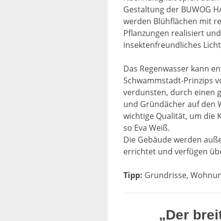
w
Gestaltung der BUWOG HAV
a
werden Blühflächen mit r
h
Pflanzungen realisiert un
l
insektenfreundliches Licht
Das Regenwasser kann en
Schwammstadt-Prinzips vo
verdunsten, durch einen 
und Gründächer auf den W
wichtige Qualität, um die 
so Eva Weiß.
Die Gebäude werden auß
errichtet und verfügen ü
Tipp:
Grundrisse, Wohnung
„Der bre