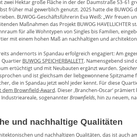
t zwei Hektar große Fläche in der der Daumstraße 53- 61 gr
lbst früher mal gewerblich genutzt. 2025 hatte die BUWOG
rieben. BUWOG-Geschäftsführerin Eva Weiß: „Wir freuen un
eitenden Maßnahmen das Projekt BUWOG HAVELLICHTER star
aum für alle Wohntypen von Singles bis Familien, eingebe
tier mit einem hohen Maß an nachhaltigen und architekton
eits andernorts in Spandau erfolgreich engagiert: Am geg
s Quartier
BUWOG SPEICHERBALLETT
. Namensgebend sind d
aum ertüchtigt und mit Neubauten ergänzt wurden.
Speicher
sprochen und ist gleichsam der liebgewonnene Spitzname f
er, die in Spandau jetzt wohl jeder kennt. Für diese Quart
 dem Brownfield-Award
. Dieser ‚Branchen-Oscar‘ prämier
 Industrieareale, sogenannter
Brownfields
, hin zu neuem, 
he und nachhaltige Qualitäten
tektonischen und nachhaltigen Qualitäten, das ist auch am