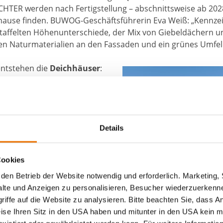
TER werden nach Fertigstellung – abschnittsweise ab 2028
hause finden. BUWOG-Geschäftsführerin Eva Weiß: „Kennzei
staffelten Höhenunterschiede, der Mix von Giebeldächern u
en Naturmaterialien an den Fassaden und ein grünes Umfel
entstehen die
Deichhäuser
:
 Mehrfamilienhäuser mit drei
d Wohnungen von 1 bis 4
dengestaltung ist geprägt von
, über die man in die
Details
er entstehen die
Cookies
hnliche Mehrfamilienhäuser
inem ähnlich breiten
den Betrieb der Website notwendig und erforderlich. Marketing, 
3,5 Zimmern. Verschalte
lte und Anzeigen zu personalisieren, Besucher wiederzuerkenne
 in Kombination mit einem
iffe auf die Website zu analysieren. Bitte beachten Sie, dass A
Grüner Quartiersplatz mit Durchwe
nd und Urlaub denken.
weise Ihren Sitz in den USA haben und mitunter in den USA kein m
Daumstraße. Visualisierung: BUWO