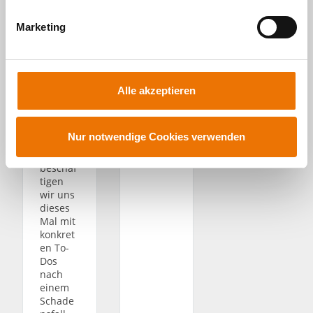
i
oder
reiten.
sollte es
g
Nachde
Marketing
zumind
u
m wir
est sein,
im
n
wenn
letzten
man
g
Wohn
ruhig
s
Guide
Alle akzeptieren
schlafe
a
die
n
Zuständ
u
möchte.
igkeiten
s
Nur notwendige Cookies verwenden
geklärt
w
haben,
beschäf
a
tigen
h
wir uns
l
dieses
Mal mit
konkret
en To-
Dos
nach
einem
Schade