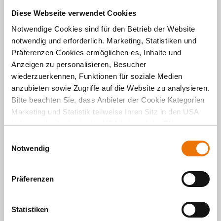
von
Schoder
Clemen
Diese Webseite verwendet Cookies
s
Ganz
Notwendige Cookies sind für den Betrieb der Website
Schoder
nach
dem
notwendig und erforderlich. Marketing, Statistiken und
Eine
Motto
Präferenzen Cookies ermöglichen es, Inhalte und
Haushal
„Vorsich
ts- und
Anzeigen zu personalisieren, Besucher
t ist
die
wiederzuerkennen, Funktionen für soziale Medien
besser
damit
als
anzubieten sowie Zugriffe auf die Website zu analysieren.
verbun
Nachsic
dene
Bitte beachten Sie, dass Anbieter der Cookie Kategorien
ht“ tut
Haftpflic
Marketing und Statistik teilweise Ihren Sitz in den USA
man gut
htversic
haben und mitunter in den USA kein mit der EU
daran,
herung
sich mit
vergleichbares Schutzniveau für Ihre Daten existiert oder
ist für
E
einer
jede:n
gewährleistet werden kann. Für weitere Informationen
Notwendig
i
Versich
Mieter:i
klicken Sie auf "Details zeigen" oder
erung
n
n oder
auf
"
Datenschutzhinweis
“. Das Impressum finden Sie
hier
.
w
Wohnu
Präferenzen
etwaige
ngsbesi
i
Schäde
tzer:in
l
n und
unverzi
Unfälle
l
Statistiken
chtbar –
vorzube