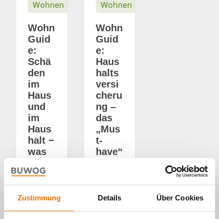
Wohnen
Wohnen
Wohn
Wohn
Guid
Guid
e:
e:
Schä
Haus
den
halts
im
versi
Haus
cheru
und
ng –
im
das
Haus
„Mus
halt −
t-
was
have“
tun?
im
Wohn
27. 10.
en
2021
von
Zustimmung
Details
Über Cookies
14. 09.
Clemen
2021
s