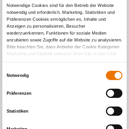
Notwendige Cookies sind für den Betrieb der Website
notwendig und erforderlich. Marketing, Statistiken und
Präferenzen Cookies ermöglichen es, Inhalte und
Anzeigen zu personalisieren, Besucher
wiederzuerkennen, Funktionen für soziale Medien
anzubieten sowie Zugriffe auf die Website zu analysieren.
Bitte beachten Sie, dass Anbieter der Cookie Kategorien
Marketing und Statistik teilweise Ihren Sitz in den USA
haben und mitunter in den USA kein mit der EU
vergleichbares Schutzniveau für Ihre Daten existiert oder
E
gewährleistet werden kann. Für weitere Informationen
Notwendig
i
klicken Sie auf "Details zeigen" oder
n
"
Datenschutzhinweis
“. Das Impressum finden Sie
hier
.
w
Präferenzen
i
l
l
Statistiken
i
g
Marketing