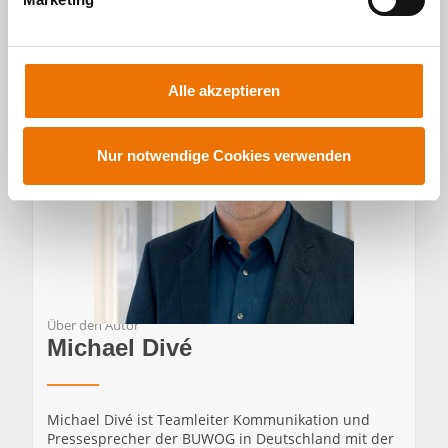
u
n
g
s
Alle akzeptieren
a
u
s
Nur notwendige Cookies verwenden
w
a
h
l
Über den Autor
Michael Divé
Michael Divé ist Teamleiter Kommunikation und
Pressesprecher der BUWOG in Deutschland mit der