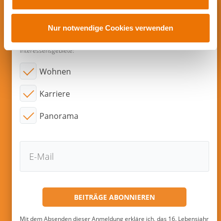
a
u
Abonnieren sie neue Beiträge per
s
Nur notwendige Cookies verwenden
E-Mail!
w
a
Interessensgebiete:
h
Wohnen
l
Karriere
Panorama
Mit dem Absenden dieser Anmeldung erkläre ich, das 16. Lebensjahr