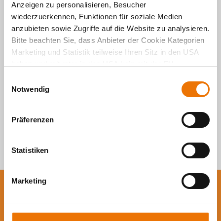
Alle Artikel
Anzeigen zu personalisieren, Besucher
wiederzuerkennen, Funktionen für soziale Medien
durchsuchen
anzubieten sowie Zugriffe auf die Website zu analysieren.
Bitte beachten Sie, dass Anbieter der Cookie Kategorien
Marketing und Statistik teilweise Ihren Sitz in den USA
haben und mitunter in den USA kein mit der EU
vergleichbares Schutzniveau für Ihre Daten existiert oder
E
gewährleistet werden kann. Für weitere Informationen
Notwendig
i
klicken Sie auf "Details zeigen" oder
n
"
Datenschutzhinweis
“. Das Impressum finden Sie
hier
.
w
Präferenzen
i
l
l
Statistiken
i
g
Marketing
u
Sie wollen auf dem
n
g
Laufenden bleiben?