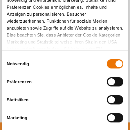
notwendig und erforderlich. Marketing, Statistiken und
Präferenzen Cookies ermöglichen es, Inhalte und
Anzeigen zu personalisieren, Besucher
wiederzuerkennen, Funktionen für soziale Medien
Alle Artikel
anzubieten sowie Zugriffe auf die Website zu analysieren.
Bitte beachten Sie, dass Anbieter der Cookie Kategorien
durchsuchen
Marketing und Statistik teilweise Ihren Sitz in den USA
haben und mitunter in den USA kein mit der EU
vergleichbares Schutzniveau für Ihre Daten existiert oder
E
gewährleistet werden kann. Für weitere Informationen
Notwendig
i
klicken Sie auf "Details zeigen" oder
n
"
Datenschutzhinweis
“. Das Impressum finden Sie
hier
.
w
Präferenzen
i
l
l
Statistiken
i
g
Marketing
u
n