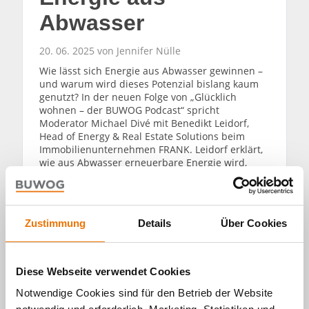
Abwasser
20. 06. 2025 von Jennifer Nülle
Wie lässt sich Energie aus Abwasser gewinnen –
und warum wird dieses Potenzial bislang kaum
genutzt? In der neuen Folge von „Glücklich
wohnen – der BUWOG Podcast“ spricht
Moderator Michael Divé mit Benedikt Leidorf,
Head of Energy & Real Estate Solutions beim
Immobilienunternehmen FRANK. Leidorf erklärt,
wie aus Abwasser erneuerbare Energie wird,
warum die Technologie noch wenig verbreitet ist
– und welche Rolle Daten für die Energiewende
spielen. Aufgenommen wurde das Gespräch im
„Fruchthof“, einem denkmalgeschützten
Zustimmung
Details
Über Cookies
Kontorhaus im Hamburger Oberhafenquartier.
WEITERLESEN
Diese Webseite verwendet Cookies
Notwendige Cookies sind für den Betrieb der Website