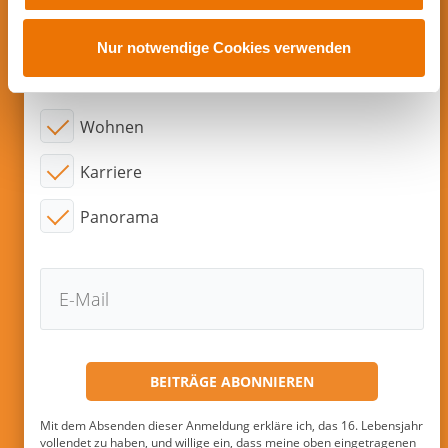
Abonnieren sie neue Beiträge per
u
E-Mail!
s
Nur notwendige Cookies verwenden
w
Interessensgebiete:
a
h
Wohnen
l
Karriere
Panorama
Mit dem Absenden dieser Anmeldung erkläre ich, das 16. Lebensjahr
vollendet zu haben, und willige ein, dass meine oben eingetragenen