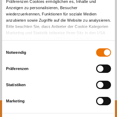
Präferenzen Cookies ermöglichen es, Inhalte und
Anzeigen zu personalisieren, Besucher
Alle Artikel
wiederzuerkennen, Funktionen für soziale Medien
anzubieten sowie Zugriffe auf die Website zu analysieren.
durchsuchen
Bitte beachten Sie, dass Anbieter der Cookie Kategorien
Marketing und Statistik teilweise Ihren Sitz in den USA
haben und mitunter in den USA kein mit der EU
vergleichbares Schutzniveau für Ihre Daten existiert oder
E
gewährleistet werden kann. Für weitere Informationen
Notwendig
i
klicken Sie auf "Details zeigen" oder
n
"
Datenschutzhinweis
“. Das Impressum finden Sie
hier
.
w
Präferenzen
i
l
l
Statistiken
i
g
Marketing
u
n
Sie wollen auf dem
g