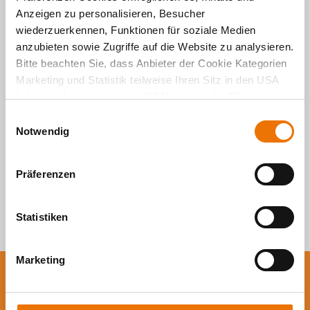
Anzeigen zu personalisieren, Besucher
Alle Artikel
wiederzuerkennen, Funktionen für soziale Medien
anzubieten sowie Zugriffe auf die Website zu analysieren.
durchsuchen
Bitte beachten Sie, dass Anbieter der Cookie Kategorien
Marketing und Statistik teilweise Ihren Sitz in den USA
haben und mitunter in den USA kein mit der EU
vergleichbares Schutzniveau für Ihre Daten existiert oder
E
gewährleistet werden kann. Für weitere Informationen
Notwendig
i
klicken Sie auf "Details zeigen" oder
n
"
Datenschutzhinweis
“. Das Impressum finden Sie
hier
.
w
Präferenzen
i
l
l
Statistiken
i
g
Marketing
u
n
Sie wollen auf dem
g