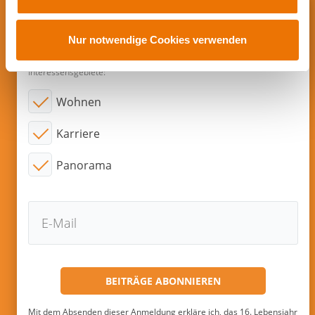
a
u
Abonnieren sie neue Beiträge per
s
Nur notwendige Cookies verwenden
E-Mail!
w
a
Interessensgebiete:
h
Wohnen
l
Karriere
Panorama
Mit dem Absenden dieser Anmeldung erkläre ich, das 16. Lebensjahr