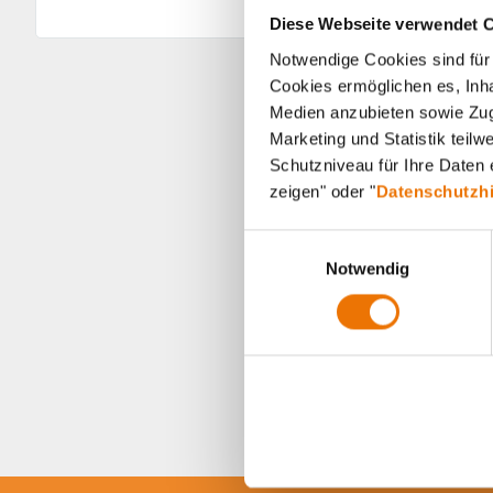
Diese Webseite verwendet 
Notwendige Cookies sind für 
Cookies ermöglichen es, Inha
Medien anzubieten sowie Zugr
Marketing und Statistik teil
Schutzniveau für Ihre Daten e
zeigen" oder "
Datenschutzh
E
Notwendig
i
n
w
i
l
l
i
g
u