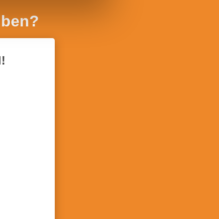
iben?
!