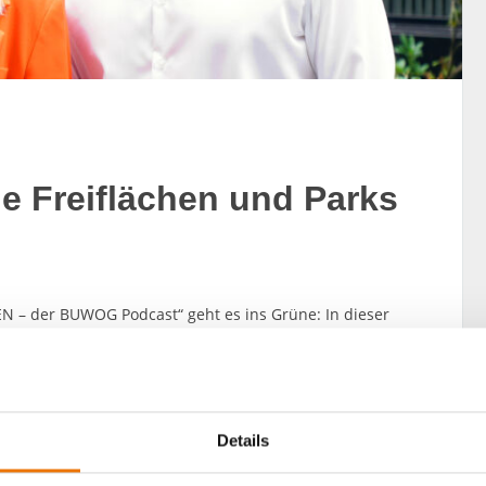
e Freiflächen und Parks
 – der BUWOG Podcast“ geht es ins Grüne: In dieser
d begrünten Stadträumen. Zu Gast sind die Experten
o LA21 Landschaftsarchitektur große Freiräume für
planen. Was macht eine gute Freifläche aus, wie können
 braucht es, insbesondere aus stadtklimatischer
Details