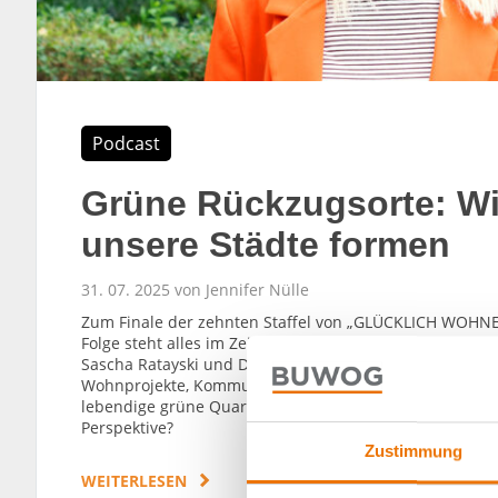
Podcast
Grüne Rückzugsorte: Wi
unsere Städte formen
31. 07. 2025 von Jennifer Nülle
Zum Finale der zehnten Staffel von „GLÜCKLICH WOHNEN
Folge steht alles im Zeichen von Freiflächen, Parks un
Sascha Ratayski und Diana Moraweck, die mit ihrem Bür
Wohnprojekte, Kommunen, Kliniken und Bestandshalter 
lebendige grüne Quartiere entstehen und wie viel Grün
Perspektive?
Zustimmung
WEITERLESEN