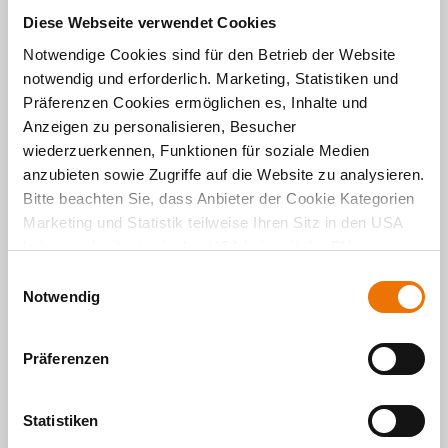
Diese Webseite verwendet Cookies
Notwendige Cookies sind für den Betrieb der Website
notwendig und erforderlich. Marketing, Statistiken und
Präferenzen Cookies ermöglichen es, Inhalte und
Anzeigen zu personalisieren, Besucher
wiederzuerkennen, Funktionen für soziale Medien
anzubieten sowie Zugriffe auf die Website zu analysieren.
Bitte beachten Sie, dass Anbieter der Cookie Kategorien
Marketing und Statistik teilweise Ihren Sitz in den USA
haben und mitunter in den USA kein mit der EU
Wohnen
vergleichbares Schutzniveau für Ihre Daten existiert oder
E
gewährleistet werden kann. Für weitere Informationen
Notwendig
i
Neues Jahr, neues Baufeld: Haus
klicken Sie auf "Details zeigen" oder
n
an der Dahme im 52° Nord
"
Datenschutzhinweis
“. Das Impressum finden Sie
hier
.
w
Präferenzen
02. 02. 2018 von Michael Divé
i
Das spürbar bessere Wetter ist auch für den
l
Start des neuen Baufelds im
Quartier 52° Nord
l
Statistiken
gut: Jetzt beginnen die Arbeiten am sogenannte
i
Baufeld 9 – besser bekannt als Haus an der